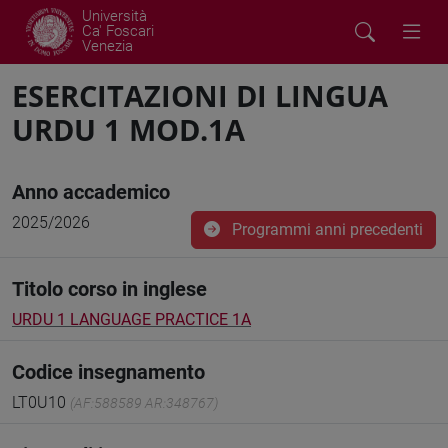
Università
Ca' Foscari
Venezia
ESERCITAZIONI DI LINGUA
URDU 1 MOD.1A
Anno accademico
2025/2026
Programmi anni precedenti
Titolo corso in inglese
URDU 1 LANGUAGE PRACTICE 1A
Codice insegnamento
LT0U10
(AF:588589 AR:348767)