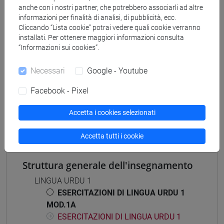
anche con i nostri partner, che potrebbero associarli ad altre
medio oriente e africa
/
india e sud-est asiatico
/
informazioni per finalità di analisi, di pubblicità, ecc.
corea
/
giappone
/
cina
Cliccando “Lista cookie” potrai vedere quali cookie verranno
installati. Per ottenere maggiori informazioni consulta
“Informazioni sui cookies”.
Necessari
Google - Youtube
Mutua da
Facebook - Pixel
ESERCITAZIONI DI LINGUA URDU 1 MOD.1A
[LT0U10]
Accetta i cookies selezionati
Accetta tutti i cookie
Struttura generale dell'insegnamento
LINGUA URDU 1
ESERCITAZIONI DI LINGUA URDU 1
MOD.1A
ESERCITAZIONI DI LINGUA URDU 1