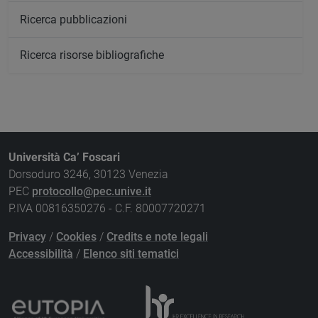
Ricerca pubblicazioni
Ricerca risorse bibliografiche
Università Ca’ Foscari
Dorsoduro 3246, 30123 Venezia
PEC
protocollo@pec.unive.it
P.IVA 00816350276 - C.F. 80007720271
Privacy
/
Cookies
/
Credits e note legali
Accessibilità
/
Elenco siti tematici