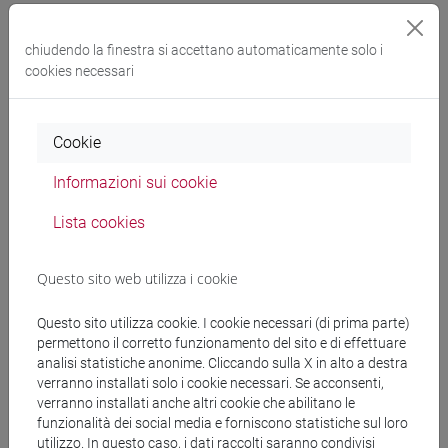
Esperti linguistici
chiudendo la finestra si accettano automaticamente solo i
cookies necessari
MEDHEKAR Shyama
- 30h Esercitazioni
Cookie
Materiali didattici
Informazioni sui cookie
Materiali su Moodle
Lista cookies
Questo sito web utilizza i cookie
Corsi di studio e percorsi
Questo sito utilizza cookie. I cookie necessari (di prima parte)
[LT40] LINGUE, CULTURE E SOCIETÀ DELL'ASIA
permettono il corretto funzionamento del sito e di effettuare
E DELL'AFRICA MEDITERRANEA - Laurea
analisi statistiche anonime. Cliccando sulla X in alto a destra
corea
/
cina
/
giappone
verranno installati solo i cookie necessari. Se acconsenti,
[LTR40] LINGUE, CULTURE E SOCIETÀ
verranno installati anche altri cookie che abilitano le
DELL'ASIA E DELL'AFRICA MEDITERRANEA -
funzionalità dei social media e forniscono statistiche sul loro
utilizzo. In questo caso, i dati raccolti saranno condivisi
Laurea