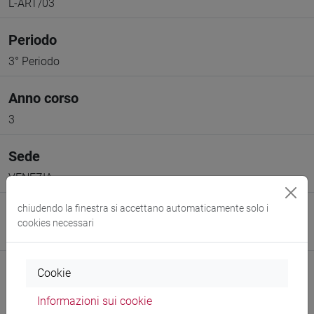
L-ART/03
Periodo
3° Periodo
Anno corso
3
Sede
VENEZIA
chiudendo la finestra si accettano automaticamente solo i
Spazio Moodle
cookies necessari
Link allo spazio del corso
Cookie
Informazioni sui cookie