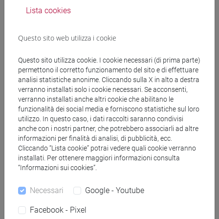
Lista cookies
Docenti e corsi di laurea
Programma
Questo sito web utilizza i cookie
Questo sito utilizza cookie. I cookie necessari (di prima parte)
Genera calendario ICS
permettono il corretto funzionamento del sito e di effettuare
analisi statistiche anonime. Cliccando sulla X in alto a destra
verranno installati solo i cookie necessari. Se acconsenti,
Genera calendario XLS
verranno installati anche altri cookie che abilitano le
funzionalità dei social media e forniscono statistiche sul loro
utilizzo. In questo caso, i dati raccolti saranno condivisi
Copia questo URL per importare gli orari nel tuo Google
anche con i nostri partner, che potrebbero associarli ad altre
Calendar:
informazioni per finalità di analisi, di pubblicità, ecc.
https://www.unive.it/data/ajax/Didattica/generaics?
Cliccando “Lista cookie” potrai vedere quali cookie verranno
cache=-1&afid=591138
installati. Per ottenere maggiori informazioni consulta
“Informazioni sui cookies”.
Necessari
Google - Youtube
Orario settimanale
Facebook - Pixel