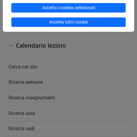
Accetta i cookies selezionati
Giorno
Orario
Aula
Sede
Note
Accetta tutti i cookie
Calendario lezioni
Cerca nel sito
Ricerca persone
Ricerca insegnamenti
Ricerca aule
Ricerca sedi