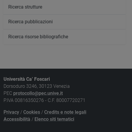
Ricerca strutture
Ricerca pubblicazioni
Ricerca risorse bibliografiche
Università Ca’ Foscari
Dorsoduro 3246, 30123 Venezia
PEC
protocollo@pec.unive.it
P.IVA 00816350276 - C.F. 80007720271
Privacy
/
Cookies
/
Credits e note legali
Accessibilità
/
Elenco siti tematici