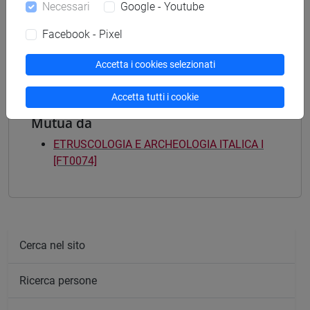
Necessari
Google - Youtube
scienze dell'antichità
[FTR3] LETTERE - Laurea
Facebook - Pixel
scienze dell'antichità
Accetta i cookies selezionati
Accetta tutti i cookie
Mutua da
ETRUSCOLOGIA E ARCHEOLOGIA ITALICA I
[FT0074]
Cerca nel sito
Ricerca persone