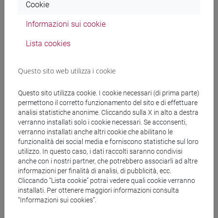
Cookie
Informazioni sui cookie
Docenti
Lista cookies
GAMBACURTA Giovanna
- 30h Lezione
Questo sito web utilizza i cookie
Materiali didattici
Questo sito utilizza cookie. I cookie necessari (di prima parte)
permettono il corretto funzionamento del sito e di effettuare
analisi statistiche anonime. Cliccando sulla X in alto a destra
Materiali su Moodle
verranno installati solo i cookie necessari. Se acconsenti,
verranno installati anche altri cookie che abilitano le
funzionalità dei social media e forniscono statistiche sul loro
utilizzo. In questo caso, i dati raccolti saranno condivisi
anche con i nostri partner, che potrebbero associarli ad altre
Corsi di studio e percorsi
informazioni per finalità di analisi, di pubblicità, ecc.
[FT1] CONSERVAZIONE E GESTIONE DEI BENI
Cliccando “Lista cookie” potrai vedere quali cookie verranno
E DELLE ATTIVITÀ CULTURALI - Laurea
installati. Per ottenere maggiori informazioni consulta
“Informazioni sui cookies”.
egart
/
egart
[FT3] LETTERE - Laurea