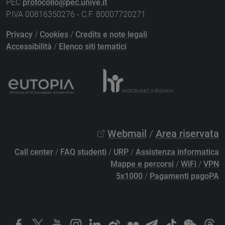
PEC
protocollo@pec.unive.it
P.IVA 00816350276 - C.F. 80007720271
Privacy
/
Cookies
/
Credits e note legali
Accessibilità
/
Elenco siti tematici
Webmail
/
Area riservata
Call center
/
FAQ studenti
/
URP
/
Assistenza informatica
Mappe e percorsi
/
WiFi
/
VPN
5x1000
/
Pagamenti pagoPA