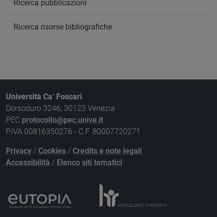
Ricerca pubblicazioni
Ricerca risorse bibliografiche
Università Ca’ Foscari
Dorsoduro 3246, 30123 Venezia
PEC
protocollo@pec.unive.it
P.IVA 00816350276 - C.F. 80007720271
Privacy
/
Cookies
/
Credits e note legali
Accessibilità
/
Elenco siti tematici