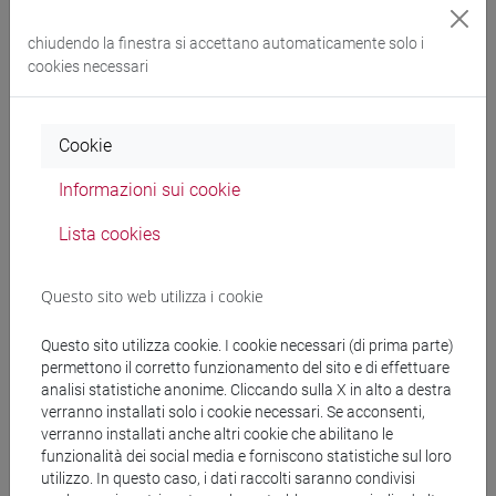
Programma
chiudendo la finestra si accettano automaticamente solo i
cookies necessari
Docenti
Cookie
MASSARO Maurizio
- 30h Lezione
Informazioni sui cookie
Lista cookies
Materiali didattici
Questo sito web utilizza i cookie
Materiali su Moodle
Questo sito utilizza cookie. I cookie necessari (di prima parte)
permettono il corretto funzionamento del sito e di effettuare
analisi statistiche anonime. Cliccando sulla X in alto a destra
Corsi di studio e percorsi
verranno installati solo i cookie necessari. Se acconsenti,
verranno installati anche altri cookie che abilitano le
[ET7] DIGITAL MANAGEMENT - Laurea
funzionalità dei social media e forniscono statistiche sul loro
percorso comune
utilizzo. In questo caso, i dati raccolti saranno condivisi