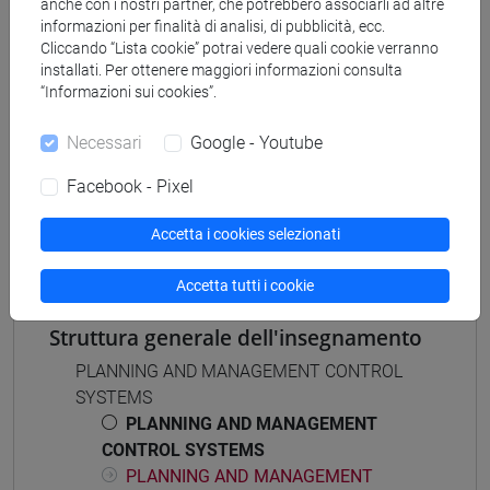
[ETR7] DIGITAL MANAGEMENT - Laurea
anche con i nostri partner, che potrebbero associarli ad altre
informazioni per finalità di analisi, di pubblicità, ecc.
percorso comune
Cliccando “Lista cookie” potrai vedere quali cookie verranno
installati. Per ottenere maggiori informazioni consulta
“Informazioni sui cookies”.
Necessari
Google - Youtube
Mutua da
Facebook - Pixel
PLANNING AND MANAGEMENT CONTROL
SYSTEMS [ET7009]
Accetta i cookies selezionati
Accetta tutti i cookie
Struttura generale dell'insegnamento
PLANNING AND MANAGEMENT CONTROL
SYSTEMS
PLANNING AND MANAGEMENT
CONTROL SYSTEMS
PLANNING AND MANAGEMENT