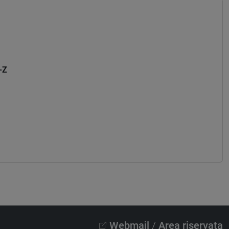
-Z
Z
Webmail
/
Area riservata