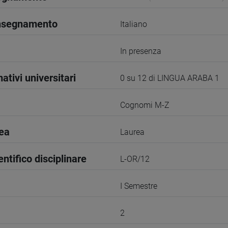
insegnamento
Italiano
In presenza
ativi universitari
0 su 12 di LINGUA ARABA 1
Cognomi M-Z
rea
Laurea
entifico disciplinare
L-OR/12
I Semestre
2