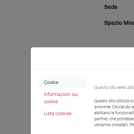
Sede
Spazio Mo
Docenti e
Cookie
Esperti lin
Questo sito web utili
Informazioni sui
Questo sito utilizza c
cookie
ODEH Ya
anonime. Cliccando sul
abilitano le funzionali
Lista cookies
partner, che potrebber
Materiali 
verranno installati. P