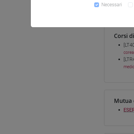
Necessari
Materiali
Corsi d
[LT4
corea
[LTR
medio
Mutua 
ESER