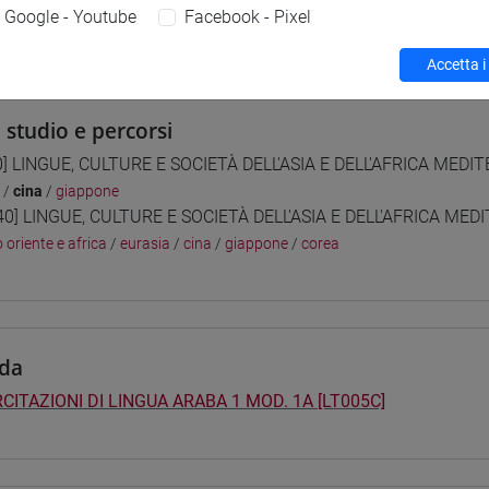
Google - Youtube
Facebook - Pixel
 su Moodle
Accetta i
i studio e percorsi
0] LINGUE, CULTURE E SOCIETÀ DELL'ASIA E DELL'AFRICA MEDI
/
cina
/
giappone
40] LINGUE, CULTURE E SOCIETÀ DELL'ASIA E DELL'AFRICA MED
 oriente e africa
/
eurasia
/
cina
/
giappone
/
corea
da
CITAZIONI DI LINGUA ARABA 1 MOD. 1A [LT005C]