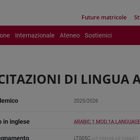
Future matricole
St
ione
Internazionale
Ateneo
Sostienici
CITAZIONI DI LINGUA 
demico
2025/2026
o in inglese
ARABIC 1 MOD.1A LANGUAGE
segnamento
LT005C
(AF:598268 AR:336947)