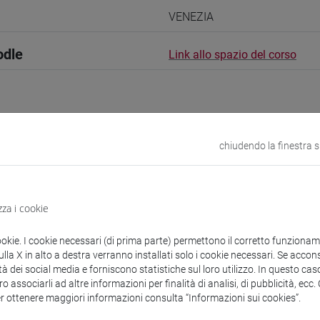
VENEZIA
odle
Link allo spazio del corso
chiudendo la finestra 
 corsi di laurea
guistici
zza i cookie
ookie. I cookie necessari (di prima parte) permettono il corretto funzionamen
ser
- 60h Esercitazioni
la X in alto a destra verranno installati solo i cookie necessari. Se accons
tà dei social media e forniscono statistiche sul loro utilizzo. In questo cas
o associarli ad altre informazioni per finalità di analisi, di pubblicità, ecc
didattici
er ottenere maggiori informazioni consulta “Informazioni sui cookies”.