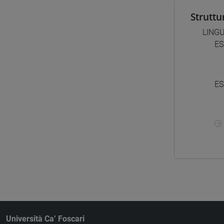
Struttu
LING
ES
ES
Università Ca’ Foscari