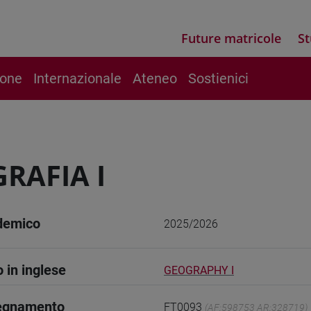
Future matricole
St
ione
Internazionale
Ateneo
Sostienici
RAFIA I
demico
2025/2026
o in inglese
GEOGRAPHY I
segnamento
FT0093
(AF:598753 AR:328719)