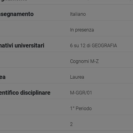
insegnamento
Italiano
In presenza
ativi universitari
6 su 12 di GEOGRAFIA
Cognomi M-Z
rea
Laurea
entifico disciplinare
M-GGR/01
1° Periodo
2