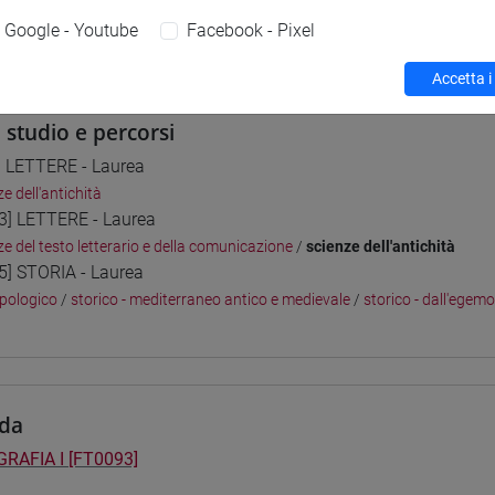
Google - Youtube
Facebook - Pixel
 su Moodle
Accetta i
i studio e percorsi
] LETTERE - Laurea
e dell'antichità
3] LETTERE - Laurea
ze del testo letterario e della comunicazione
/
scienze dell'antichità
5] STORIA - Laurea
pologico
/
storico - mediterraneo antico e medievale
/
storico - dall'egem
da
RAFIA I [FT0093]