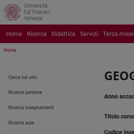
Università
Ca' Foscari
Venezia
Home
Ricerca
Didattica
Servizi
Terza miss
Home
GEOG
Cerca nel sito
Ricerca persone
Anno acca
Ricerca insegnamenti
Titolo cors
Ricerca aule
Codice in