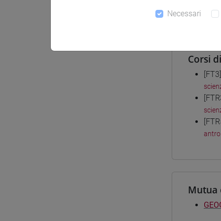
Necessari
Materiali
Corsi d
[FT3
scienz
[FTR
scien
[FTR
antro
Mutua 
GEOG