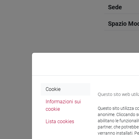
Sede
Spazio Mo
Docenti e
Cookie
Docenti
Questo sito web utili
Informazioni sui
BONARDI
Questo sito utilizza c
cookie
anonime. Cliccando sul
abilitano le funzionali
Lista cookies
partner, che potrebber
Materiali 
verranno installati. P