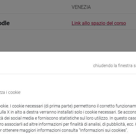
VENEZIA
odle
Link allo spazio del corso
 corsi di laurea
Programma
chiudendo la finestra 
zza i cookie
 Luca
ookie. I cookie necessari (di prima parte) permettono il corretto funzionamen
- 30h Lezione
la X in alto a destra verranno installati solo i cookie necessari. Se accons
tà dei social media e forniscono statistiche sul loro utilizzo. In questo cas
o associarli ad altre informazioni per finalità di analisi, di pubblicità, ecc
didattici
er ottenere maggiori informazioni consulta “Informazioni sui cookies”.