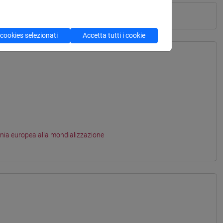
 cookies selezionati
Accetta tutti i cookie
onia europea alla mondializzazione