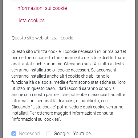
Informazioni sui cookie
Docenti
Lista cookies
Questo sito web utilizza i cookie
GIANNASI Matteo
- 42h Lezione
Questo sito utilizza cookie. I cookie necessari (di prima parte)
permettono il corretto funzionamento del sito e di effettuare
Materiali didattici
analisi statistiche anonime. Cliccando sulla X in alto a destra
verranno installati solo i cookie necessari. Se acconsenti,
verranno installati anche altri cookie che abilitano le
Materiali su Moodle
funzionalità dei social media e forniscono statistiche sul loro
utilizzo. In questo caso, i dati raccolti saranno condivisi
anche con i nostri partner, che potrebbero associarli ad altre
informazioni per finalità di analisi, di pubblicità, ecc.
Corsi di studio e percorsi
Cliccando “Lista cookie” potrai vedere quali cookie verranno
installati. Per ottenere maggiori informazioni consulta
[FOY] FOUNDATION YEAR - Corso di
“Informazioni sui cookies”.
Formazione (DM270)
percorso comune
Necessari
Google - Youtube