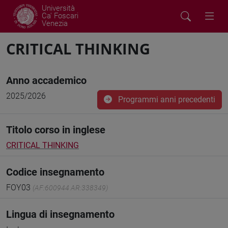
Università
Ca' Foscari
Venezia
CRITICAL THINKING
Anno accademico
2025/2026
Programmi anni precedenti
Titolo corso in inglese
CRITICAL THINKING
Codice insegnamento
FOY03
(AF:600944 AR:338349)
Lingua di insegnamento