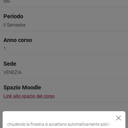
NN
Periodo
II Semestre
Anno corso
1
Sede
VENEZIA
Spazio Moodle
Link allo spazio del corso
chiudendo la finestra si accettano automaticamente solo i