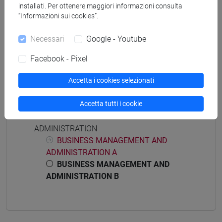
Corsi di studio e percorsi
installati. Per ottenere maggiori informazioni consulta
“Informazioni sui cookies”.
[FOY] FOUNDATION YEAR - Corso di
Formazione (DM270)
Necessari
Google - Youtube
economics and business
Facebook - Pixel
Accetta i cookies selezionati
Struttura generale dell'insegnamento
Accetta tutti i cookie
BUSINESS MANAGEMENT AND
ADMINISTRATION
BUSINESS MANAGEMENT AND
ADMINISTRATION A
BUSINESS MANAGEMENT AND
ADMINISTRATION B