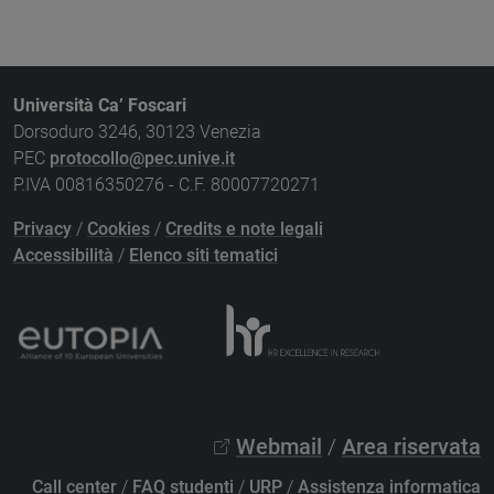
Università Ca’ Foscari
Dorsoduro 3246, 30123 Venezia
PEC
protocollo@pec.unive.it
P.IVA 00816350276 - C.F. 80007720271
Privacy
/
Cookies
/
Credits e note legali
Accessibilità
/
Elenco siti tematici
Webmail
/
Area riservata
Call center
/
FAQ studenti
/
URP
/
Assistenza informatica