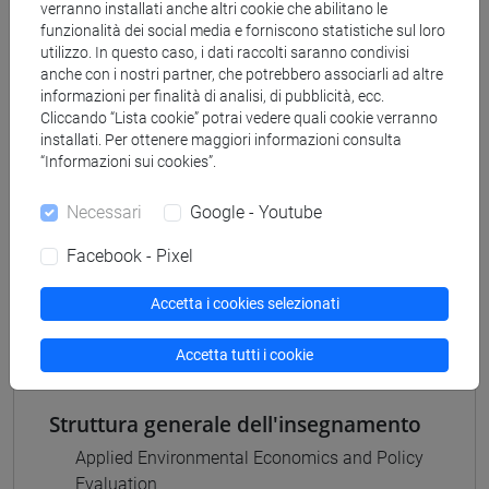
verranno installati anche altri cookie che abilitano le
climate economics and finance
funzionalità dei social media e forniscono statistiche sul loro
[R343] SCIENZA E GESTIONE DEI
utilizzo. In questo caso, i dati raccolti saranno condivisi
CAMBIAMENTI CLIMATICI - Corso di Dottorato
anche con i nostri partner, che potrebbero associarli ad altre
(D.M.226/2021)
informazioni per finalità di analisi, di pubblicità, ecc.
climate economics and finance
Cliccando “Lista cookie” potrai vedere quali cookie verranno
installati. Per ottenere maggiori informazioni consulta
“Informazioni sui cookies”.
Necessari
Google - Youtube
Mutua da
Facebook - Pixel
Applied Environmental Economics and Policy
Evaluation-3 [PHD146]
Accetta i cookies selezionati
Accetta tutti i cookie
Struttura generale dell'insegnamento
Applied Environmental Economics and Policy
Evaluation