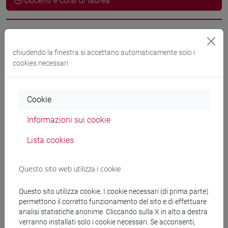
Docenti e corsi di laurea
Docenti
chiudendo la finestra si accettano automaticamente solo i
cookies necessari
PAVANELLO Filippo
- 10h Lezione
Cookie
Materiali didattici
Informazioni sui cookie
Materiali su Moodle
Lista cookies
Questo sito web utilizza i cookie
Corsi di studio e percorsi
Questo sito utilizza cookie. I cookie necessari (di prima parte)
[A40] SCIENCE AND MANAGEMENT OF
permettono il corretto funzionamento del sito e di effettuare
CLIMATE CHANGE - Master di Secondo Livello
analisi statistiche anonime. Cliccando sulla X in alto a destra
(DM270)
verranno installati solo i cookie necessari. Se acconsenti,