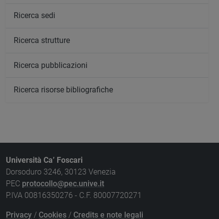
Ricerca sedi
Ricerca strutture
Ricerca pubblicazioni
Ricerca risorse bibliografiche
Università Ca’ Foscari
Dorsoduro 3246, 30123 Venezia
PEC
protocollo@pec.unive.it
P.IVA 00816350276 - C.F. 80007720271
Privacy
/
Cookies
/
Credits e note legali