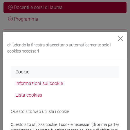
Docenti e corsi di laurea
Programma
Docenti
chiudendo la finestra si accettano automaticamente solo i
cookies necessari
OKTEM Kerem Halil-Latif
- 30h Lezione
Cookie
Materiali didattici
Informazioni sui cookie
Lista cookies
Materiali su Moodle
Questo sito web utilizza i cookie
Corsi di studio e percorsi
Questo sito utilizza cookie. I cookie necessari (di prima parte)