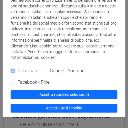
permettono il corretto funzionamento del sito e di effettuare
[LT10] LINGUE, CIVILTÀ E SCIENZE DEL
analisi statistiche anonime. Cliccando sulla X in alto a destra
LINGUAGGIO - Laurea
verranno installati solo i cookie necessari. Se acconsenti,
politico internazionale
verranno installati anche altri cookie che abilitano le
[LTR10] LINGUE, CIVILTÀ E SCIENZE DEL
funzionalità dei social media e forniscono statistiche sul loro
LINGUAGGIO - Laurea
utilizzo. In questo caso, i dati raccolti saranno condivisi
anche con i nostri partner, che potrebbero associarli ad altre
politico internazionale
informazioni per finalità di analisi, di pubblicità, ecc.
Cliccando “Lista cookie” potrai vedere quali cookie verranno
installati. Per ottenere maggiori informazioni consulta
“Informazioni sui cookies”.
Mutua da
Necessari
Google - Youtube
RELAZIONI INTERNAZIONALI MOD. 2
Facebook - Pixel
[LT2240]
Accetta i cookies selezionati
Accetta tutti i cookie
Struttura generale dell'insegnamento
RELAZIONI INTERNAZIONALI