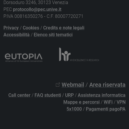
Dorsoduro 3246, 30123 Venezia
PEC
protocollo@pec.unive.it
P.IVA 00816350276 - C.F. 80007720271
Privacy
/
Cookies
/
Credits e note legali
Accessibilità
/
Elenco siti tematici
Webmail
/
Area riservata
Call center
/
FAQ studenti
/
URP
/
Assistenza informatica
Mappe e percorsi
/
WiFi
/
VPN
5x1000
/
Pagamenti pagoPA