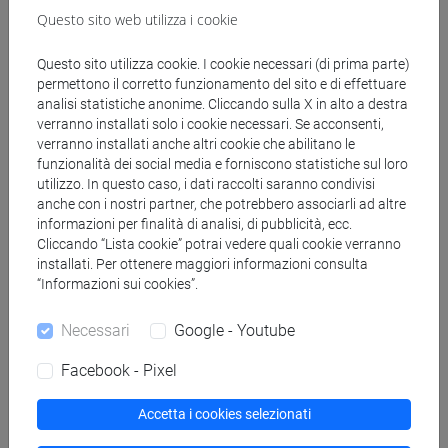
Questo sito web utilizza i cookie
Genera calendario ICS
Questo sito utilizza cookie. I cookie necessari (di prima parte)
Genera calendario XLS
permettono il corretto funzionamento del sito e di effettuare
analisi statistiche anonime. Cliccando sulla X in alto a destra
verranno installati solo i cookie necessari. Se acconsenti,
Copia questo URL per importare gli orari nel tuo Google
verranno installati anche altri cookie che abilitano le
Calendar:
funzionalità dei social media e forniscono statistiche sul loro
https://www.unive.it/data/ajax/Didattica/generaics?
utilizzo. In questo caso, i dati raccolti saranno condivisi
cache=-1&afid=601940
anche con i nostri partner, che potrebbero associarli ad altre
informazioni per finalità di analisi, di pubblicità, ecc.
Cliccando “Lista cookie” potrai vedere quali cookie verranno
installati. Per ottenere maggiori informazioni consulta
Orario settimanale
“Informazioni sui cookies”.
Necessari
Google - Youtube
Facebook - Pixel
Giorno
Orario
Aula
Sede
Note
Accetta i cookies selezionati