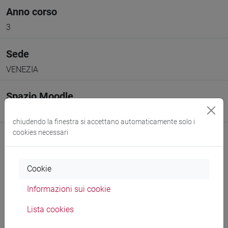
Anno corso
3
Sede
VENEZIA
Spazio Moodle
Link allo spazio del corso
chiudendo la finestra si accettano automaticamente solo i
cookies necessari
Cookie
Docenti e corsi di laurea
Informazioni sui cookie
Programma
Lista cookies