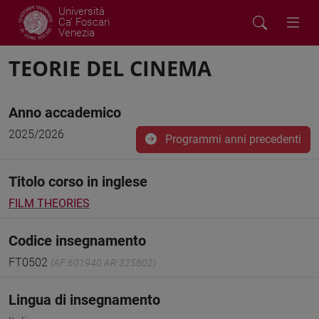
Università
Ca' Foscari
Venezia
TEORIE DEL CINEMA
Anno accademico
2025/2026
Programmi anni precedenti
Titolo corso in inglese
FILM THEORIES
Codice insegnamento
FT0502
(AF:601940 AR:325802)
Lingua di insegnamento