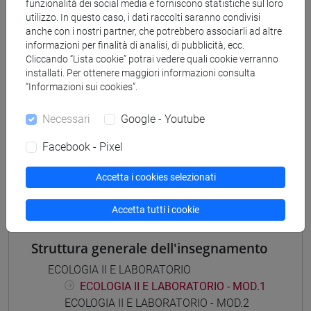
[CT5] SCIENZE AMBIENTALI - Laurea
funzionalità dei social media e forniscono statistiche sul loro
utilizzo. In questo caso, i dati raccolti saranno condivisi
percorso comune
anche con i nostri partner, che potrebbero associarli ad altre
[CTR5] SCIENZE AMBIENTALI - Laurea
informazioni per finalità di analisi, di pubblicità, ecc.
percorso comune
Cliccando “Lista cookie” potrai vedere quali cookie verranno
installati. Per ottenere maggiori informazioni consulta
“Informazioni sui cookies”.
Necessari
Google - Youtube
Mutua da
Facebook - Pixel
ECOLOGIA II E LABORATORIO - MOD.2
[CT0370]
Accetta i cookies selezionati
Accetta tutti i cookie
Struttura generale dell'insegnamento
ECOLOGIA II E LABORATORIO
ECOLOGIA II E LABORATORIO - MOD.1
ECOLOGIA II E LABORATORIO - MOD.2