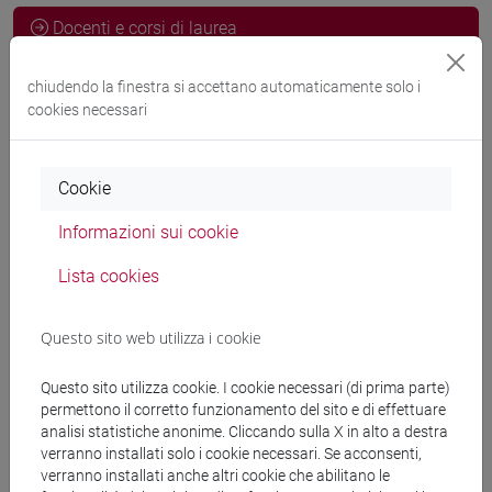
Docenti e corsi di laurea
Programma
chiudendo la finestra si accettano automaticamente solo i
cookies necessari
Docenti
Cookie
VOLPI GHIRARDINI Annamaria
- 30h Laboratorio
Informazioni sui cookie
Lista cookies
Materiali didattici
Questo sito web utilizza i cookie
Materiali su Moodle
Questo sito utilizza cookie. I cookie necessari (di prima parte)
permettono il corretto funzionamento del sito e di effettuare
analisi statistiche anonime. Cliccando sulla X in alto a destra
verranno installati solo i cookie necessari. Se acconsenti,
Corsi di studio e percorsi
verranno installati anche altri cookie che abilitano le