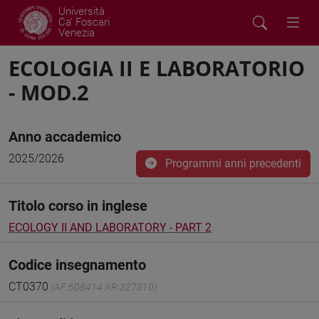
Università
Ca' Foscari
Venezia
ECOLOGIA II E LABORATORIO
- MOD.2
Anno accademico
2025/2026
Programmi anni precedenti
Titolo corso in inglese
ECOLOGY II AND LABORATORY - PART 2
Codice insegnamento
CT0370
(AF:608414 AR:327310)