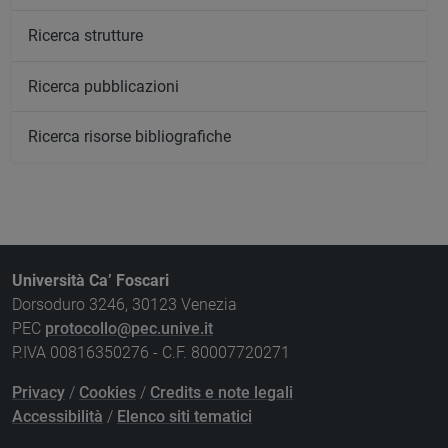
Ricerca strutture
Ricerca pubblicazioni
Ricerca risorse bibliografiche
Università Ca’ Foscari
Dorsoduro 3246, 30123 Venezia
PEC
protocollo@pec.unive.it
P.IVA 00816350276 - C.F. 80007720271
Privacy
/
Cookies
/
Credits e note legali
Accessibilità
/
Elenco siti tematici