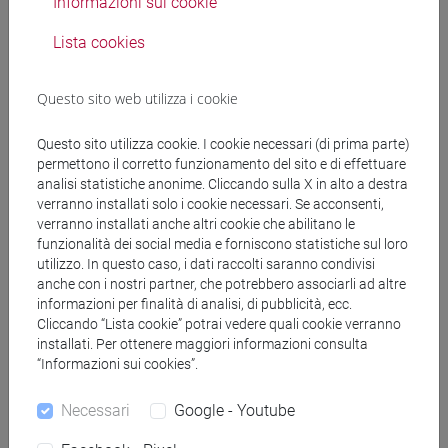
Informazioni sui cookie
Lista cookies
Questo sito web utilizza i cookie
Docenti e corsi di laurea
Questo sito utilizza cookie. I cookie necessari (di prima parte)
permettono il corretto funzionamento del sito e di effettuare
Genera calendario ICS
analisi statistiche anonime. Cliccando sulla X in alto a destra
verranno installati solo i cookie necessari. Se acconsenti,
verranno installati anche altri cookie che abilitano le
Genera calendario XLS
funzionalità dei social media e forniscono statistiche sul loro
utilizzo. In questo caso, i dati raccolti saranno condivisi
anche con i nostri partner, che potrebbero associarli ad altre
Copia questo URL per importare gli orari nel tuo Google
informazioni per finalità di analisi, di pubblicità, ecc.
Calendar:
Cliccando “Lista cookie” potrai vedere quali cookie verranno
https://www.unive.it/data/ajax/Didattica/generaics?
installati. Per ottenere maggiori informazioni consulta
cache=-1&afid=610827
“Informazioni sui cookies”.
Necessari
Google - Youtube
Orario settimanale