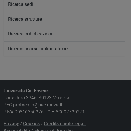
Ricerca sedi
Ricerca strutture
Ricerca pubblicazioni
Ricerca risorse bibliografiche
Università Ca’ Foscari
Dorsoduro 3246, 30123 Venezia
PEC
protocollo@pec.unive.it
P.IVA 00816350276 - C.F. 80007720271
Privacy
/
Cookies
/
Credits e note legali
Accessibilità
/
Elenco siti tematici