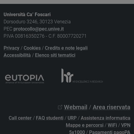
Università Ca’ Foscari
Dorsoduro 3246, 30123 Venezia
PEC
protocollo@pec.unive.it
P.IVA 00816350276 - C.F. 80007720271
Privacy
/
Cookies
/
Credits e note legali
Accessibilità
/
Elenco siti tematici
Webmail
/
Area riservata
Call center
/
FAQ studenti
/
URP
/
Assistenza informatica
Mappe e percorsi
/
WiFi
/
VPN
5x1000
/
Pagamenti pagoPA