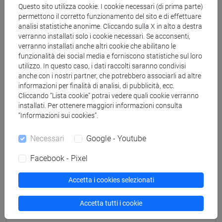
GIAPPONESE 2 MOD. 1D Cognomi M-R
Questo sito utilizza cookie. I cookie necessari (di prima parte)
permettono il corretto funzionamento del sito e di effettuare
ESERCITAZIONI DI LINGUA
analisi statistiche anonime. Cliccando sulla X in alto a destra
GIAPPONESE 2 MOD. 1D Cognomi S-Z
verranno installati solo i cookie necessari. Se acconsenti,
ESERCITAZIONI DI LINGUA GIAPPONESE 2
verranno installati anche altri cookie che abilitano le
funzionalità dei social media e forniscono statistiche sul loro
MOD. 1E
utilizzo. In questo caso, i dati raccolti saranno condivisi
ESERCITAZIONI DI LINGUA
anche con i nostri partner, che potrebbero associarli ad altre
GIAPPONESE 2 MOD. 1E Cognomi A-B
informazioni per finalità di analisi, di pubblicità, ecc.
ESERCITAZIONI DI LINGUA
Cliccando “Lista cookie” potrai vedere quali cookie verranno
GIAPPONESE 2 MOD. 1E Cognomi C-E
installati. Per ottenere maggiori informazioni consulta
“Informazioni sui cookies”.
ESERCITAZIONI DI LINGUA
GIAPPONESE 2 MOD. 1E Cognomi F-L
Necessari
Google - Youtube
ESERCITAZIONI DI LINGUA
GIAPPONESE 2 MOD. 1E Cognomi M-P
Facebook - Pixel
ESERCITAZIONI DI LINGUA
GIAPPONESE 2 MOD. 1E Cognomi Q-Z
Accetta i cookies selezionati
ESERCITAZIONI DI LINGUA GIAPPONESE 2
Accetta tutti i cookie
MOD. 2A
ESERCITAZIONI DI LINGUA