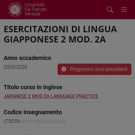
Università
Ca' Foscari
Venezia
ESERCITAZIONI DI LINGUA
GIAPPONESE 2 MOD. 2A
Anno accademico
2025/2026
Programmi anni precedenti
Titolo corso in inglese
JAPANESE 2 MOD.2A LANGUAGE PRACTICE
Codice insegnamento
LT005N
(AF:611023 AR:347294)