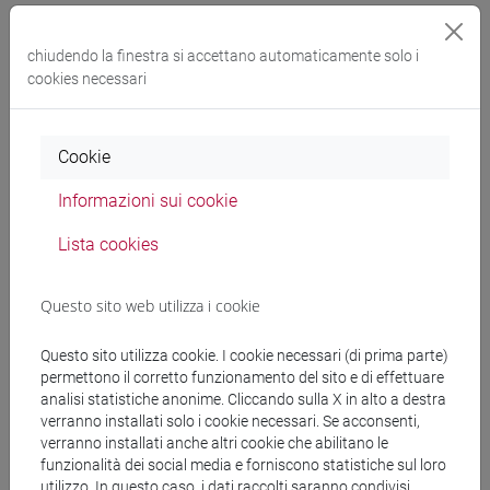
Docenti e corsi di laurea
chiudendo la finestra si accettano automaticamente solo i
Programma
cookies necessari
Docenti
Cookie
Informazioni sui cookie
LUCCHETTA Marcella
- 30h Lezione
Lista cookies
Materiali didattici
Questo sito web utilizza i cookie
Questo sito utilizza cookie. I cookie necessari (di prima parte)
Materiali su Moodle
permettono il corretto funzionamento del sito e di effettuare
analisi statistiche anonime. Cliccando sulla X in alto a destra
verranno installati solo i cookie necessari. Se acconsenti,
verranno installati anche altri cookie che abilitano le
Corsi di studio e percorsi
funzionalità dei social media e forniscono statistiche sul loro
utilizzo. In questo caso, i dati raccolti saranno condivisi