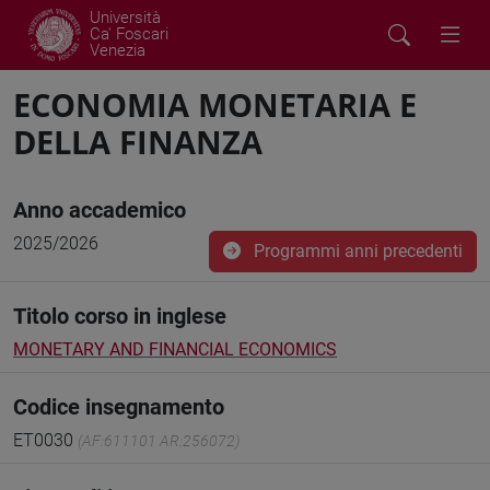
Università
Ca' Foscari
Venezia
ECONOMIA MONETARIA E
DELLA FINANZA
Anno accademico
2025/2026
Programmi anni precedenti
Titolo corso in inglese
MONETARY AND FINANCIAL ECONOMICS
Codice insegnamento
ET0030
(AF:611101 AR:256072)