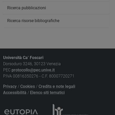
Ricerca pubblicazioni
Ricerca risorse bibliografiche
Università Ca’ Foscari
Dorsoduro 3246, 30123 Venezia
PEC
protocollo@pec.unive.it
P.IVA 00816350276 - C.F. 80007720271
Privacy
/
Cookies
/
Credits e note legali
Accessibilità
/
Elenco siti tematici