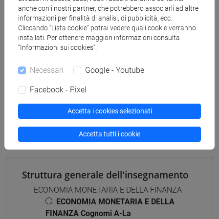
[ET4] ECONOMIA E COMMERCIO - Laurea
anche con i nostri partner, che potrebbero associarli ad altre
economia e commercio
informazioni per finalità di analisi, di pubblicità, ecc.
[ETR4] ECONOMIA E COMMERCIO - Laurea
Cliccando “Lista cookie” potrai vedere quali cookie verranno
percorso comune
installati. Per ottenere maggiori informazioni consulta
“Informazioni sui cookies”.
Necessari
Google - Youtube
Facebook - Pixel
Mutua da
ECONOMIA MONETARIA E DELLA FINANZA
Accetta i cookies selezionati
[ET0030]
Accetta tutti i cookie
Struttura generale dell'insegnamento
ECONOMIA MONETARIA E DELLA FINANZA
ECONOMIA MONETARIA E DELLA
FINANZA Cognomi A-La