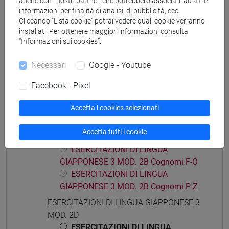
anche con i nostri partner, che potrebbero associarli ad altre
MOD. 2A
informazioni per finalità di analisi, di pubblicità, ecc.
Cliccando “Lista cookie” potrai vedere quali cookie verranno
ESERCITAZIONI DI LINGUA
installati. Per ottenere maggiori informazioni consulta
GIAPPONESE 3 MOD. 2A Cognomi A-E
“Informazioni sui cookies”.
ESERCITAZIONI DI LINGUA
GIAPPONESE 3 MOD. 2A Cognomi F-O
Necessari
Google - Youtube
ESERCITAZIONI DI LINGUA
GIAPPONESE 3 MOD. 2A Cognomi P-Z
Facebook - Pixel
ESERCITAZIONI DI LINGUA GIAPPONESE 3
Accetta i cookies selezionati
MOD. 2B
ESERCITAZIONI DI LINGUA
Accetta tutti i cookie
GIAPPONESE 3 MOD. 2B Cognomi A-E
ESERCITAZIONI DI LINGUA
GIAPPONESE 3 MOD. 2B Cognomi F-O
ESERCITAZIONI DI LINGUA
GIAPPONESE 3 MOD. 2B Cognomi P-Z
ESERCITAZIONI DI LINGUA GIAPPONESE 3
MOD. 2D
ESERCITAZIONI DI LINGUA