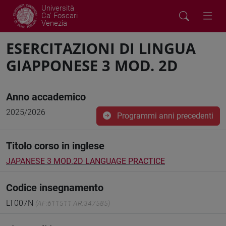
Università
Ca' Foscari
Venezia
ESERCITAZIONI DI LINGUA
GIAPPONESE 3 MOD. 2D
Anno accademico
2025/2026
Programmi anni precedenti
Titolo corso in inglese
JAPANESE 3 MOD.2D LANGUAGE PRACTICE
Codice insegnamento
LT007N
(AF:611511 AR:347585)