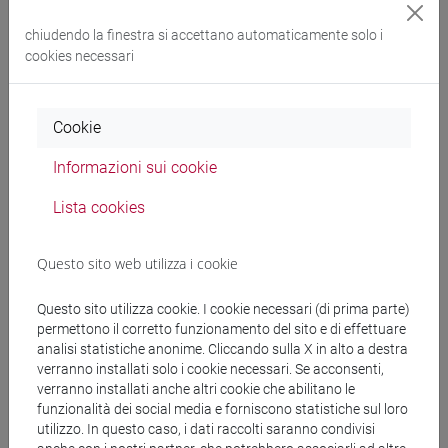
giappone
/
giappone
[LTR40] LINGUE, CULTURE E SOCIETÀ
chiudendo la finestra si accettano automaticamente solo i
cookies necessari
DELL'ASIA E DELL'AFRICA MEDITERRANEA -
Laurea
giappone
Cookie
Informazioni sui cookie
Lista cookies
Insegnamenti mutuati
ESERCITAZIONI DI LINGUA GIAPPONESE 3
Questo sito web utilizza i cookie
MOD. 2D [LT007N]
Questo sito utilizza cookie. I cookie necessari (di prima parte)
permettono il corretto funzionamento del sito e di effettuare
analisi statistiche anonime. Cliccando sulla X in alto a destra
verranno installati solo i cookie necessari. Se acconsenti,
Struttura generale dell'insegnamento
verranno installati anche altri cookie che abilitano le
funzionalità dei social media e forniscono statistiche sul loro
LINGUA GIAPPONESE 3 MOD.2
utilizzo. In questo caso, i dati raccolti saranno condivisi
ESERCITAZIONI DI LINGUA GIAPPONESE 3