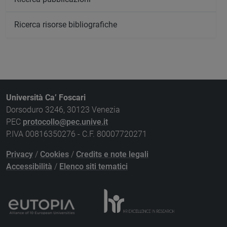
Ricerca risorse bibliografiche
Università Ca’ Foscari
Dorsoduro 3246, 30123 Venezia
PEC
protocollo@pec.unive.it
P.IVA 00816350276 - C.F. 80007720271
Privacy
/
Cookies
/
Credits e note legali
Accessibilità
/
Elenco siti tematici