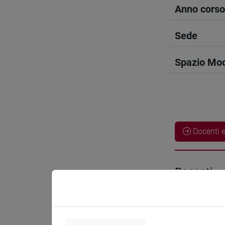
Anno corso
Sede
Spazio Mo
Docenti e
Docenti
KAJIKAW