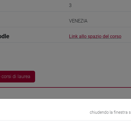
3
VENEZIA
odle
Link allo spazio del corso
 corsi di laurea
chiudendo la finestra 
A Kayo
- 30h Esercitazioni