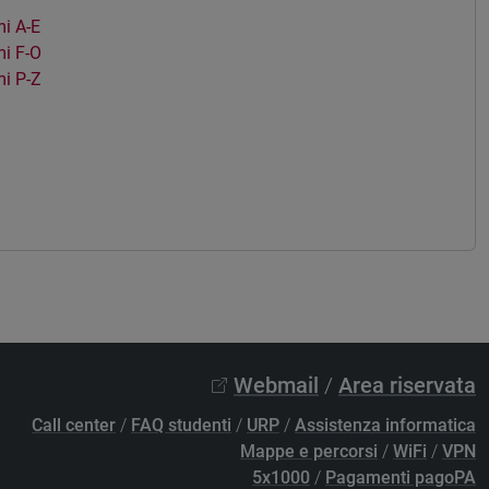
i A-E
i F-O
i P-Z
Webmail
/
Area riservata
Call center
/
FAQ studenti
/
URP
/
Assistenza informatica
Mappe e percorsi
/
WiFi
/
VPN
5x1000
/
Pagamenti pagoPA