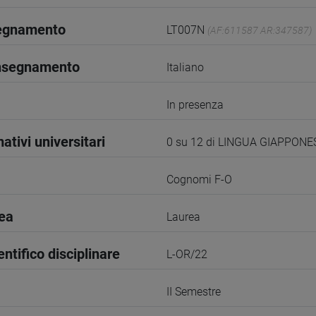
segnamento
LT007N
(AF:611587 AR:347587)
insegnamento
Italiano
In presenza
ativi universitari
0 su 12 di LINGUA GIAPPONE
Cognomi F-O
rea
Laurea
entifico disciplinare
L-OR/22
II Semestre