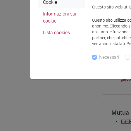
Cookie
Materiali 
Questo sito web utili
Informazioni sui
Questo sito utilizza c
cookie
Materiali
anonime. Cliccando sul
abilitano le funzionali
Lista cookies
partner, che potrebber
verranno installati. P
Corsi d
Necessari
[LT4
giap
[LTR
giap
Mutua 
ESER