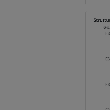
Struttu
LING
ES
ES
ES