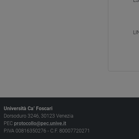
ES
LI
Università Ca’ Foscari
Dorsoduro 3246, 30123 Venezia
PEC
protocollo@pec.unive.it
P.IVA 00816350276 - C.F. 80007720271