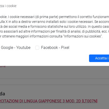
didattici
zza i cookie
ookie. I cookie necessari (di prima parte) permettono il corretto funzionamen
 su Moodle
la X in alto a destra verranno installati solo i cookie necessari. Se accons
tà dei social media e forniscono statistiche sul loro utilizzo. In questo cas
o associarli ad altre informazioni per finalità di analisi, di pubblicità, ecc
er ottenere maggiori informazioni consulta “Informazioni sui cookies”.
i studio e percorsi
Google - Youtube
Facebook - Pixel
0] LINGUE, CULTURE E SOCIETÀ DELL'ASIA E DELL'AFRICA MEDI
pone
/
giappone
Accetta i
40] LINGUE, CULTURE E SOCIETÀ DELL'ASIA E DELL'AFRICA MED
pone
da
CITAZIONI DI LINGUA GIAPPONESE 3 MOD. 2D [LT007N]