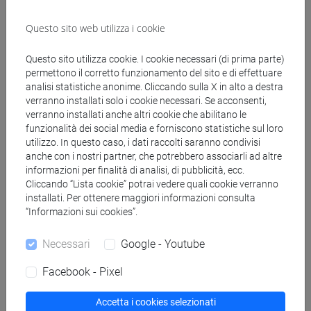
BRUGIAVINI Agar
- 30h Lezione
Questo sito web utilizza i cookie
Questo sito utilizza cookie. I cookie necessari (di prima parte)
permettono il corretto funzionamento del sito e di effettuare
Corsi di studio e percorsi
analisi statistiche anonime. Cliccando sulla X in alto a destra
verranno installati solo i cookie necessari. Se acconsenti,
[EMR14] DATA ANALYTICS FOR BUSINESS
verranno installati anche altri cookie che abilitano le
AND SOCIETY - Laurea magistrale (DM270)
funzionalità dei social media e forniscono statistiche sul loro
utilizzo. In questo caso, i dati raccolti saranno condivisi
percorso comune
anche con i nostri partner, che potrebbero associarli ad altre
[EMR15] ECONOMICS, FINANCE AND
informazioni per finalità di analisi, di pubblicità, ecc.
SUSTAINABILITY - Laurea magistrale (DM270)
Cliccando “Lista cookie” potrai vedere quali cookie verranno
sustainable finance
/
quantitative finance and risk
installati. Per ottenere maggiori informazioni consulta
management
“Informazioni sui cookies”.
Necessari
Google - Youtube
Facebook - Pixel
Mutua da
Accetta i cookies selezionati
ECONOMICS OF RISK AND AGENT