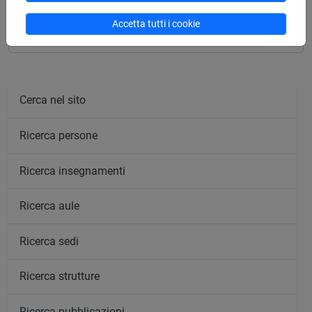
BEHAVIOUR [EM1402]
Accetta tutti i cookie
Cerca nel sito
Ricerca persone
Ricerca insegnamenti
Ricerca aule
Ricerca sedi
Ricerca strutture
Ricerca pubblicazioni