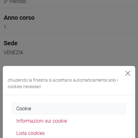
3° Periodo
Anno corso
1
Sede
VENEZIA
chiudendo la finestra si accettano automaticamente solo i
cookies necessari
Docenti e corsi di laurea
Programma
Cookie
Informazioni sui cookie
Docenti
Lista cookies