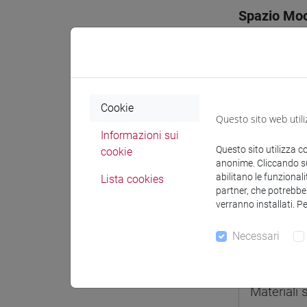
Spazio Mo
Cookie
Docenti e
Questo sito web utili
Informazioni sui
Questo sito utilizza c
cookie
Docenti
anonime. Cliccando sul
abilitano le funzionali
Lista cookies
partner, che potrebber
PETROVA 
verranno installati. P
Necessari
Materiali 
Materiali