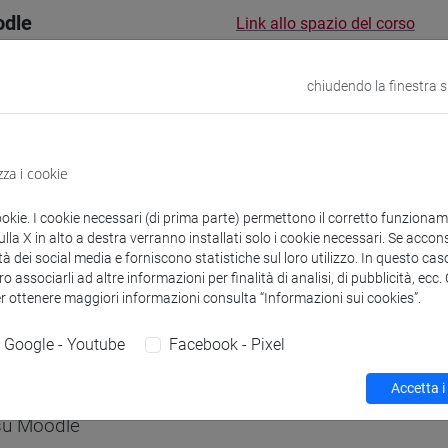
odle
Link allo spazio del corso
chiudendo la finestra 
 corsi di laurea
Orario
zza i cookie
ookie. I cookie necessari (di prima parte) permettono il corretto funzionamen
la X in alto a destra verranno installati solo i cookie necessari. Se accons
tà dei social media e forniscono statistiche sul loro utilizzo. In questo cas
o associarli ad altre informazioni per finalità di analisi, di pubblicità, ecc
Katerina
- 30h Lezione
er ottenere maggiori informazioni consulta “Informazioni sui cookies”.
Google - Youtube
Facebook - Pixel
didattici
Accetta i
 su Moodle