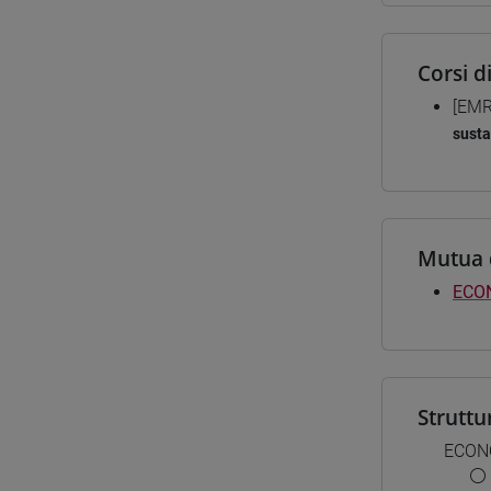
Corsi d
[EMR
susta
Mutua 
ECO
Struttu
ECON