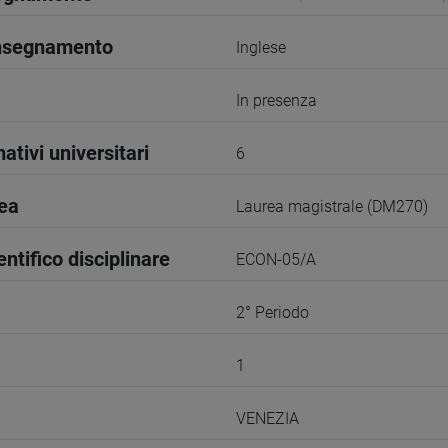
insegnamento
Inglese
In presenza
ativi universitari
6
rea
Laurea magistrale (DM270)
entifico disciplinare
ECON-05/A
2° Periodo
1
VENEZIA