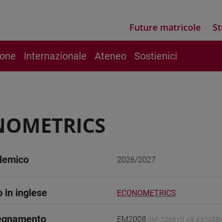
Future matricole
St
ione
Internazionale
Ateneo
Sostienici
NOMETRICS
demico
2026/2027
o in inglese
ECONOMETRICS
segnamento
EM2008
(AF:729810 AR:433498)