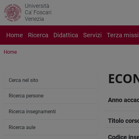
Università
Ca' Foscari
Venezia
Home
Ricerca
Didattica
Servizi
Terza miss
Home
ECO
Cerca nel sito
Ricerca persone
Anno acca
Ricerca insegnamenti
Titolo cors
Ricerca aule
Codice in