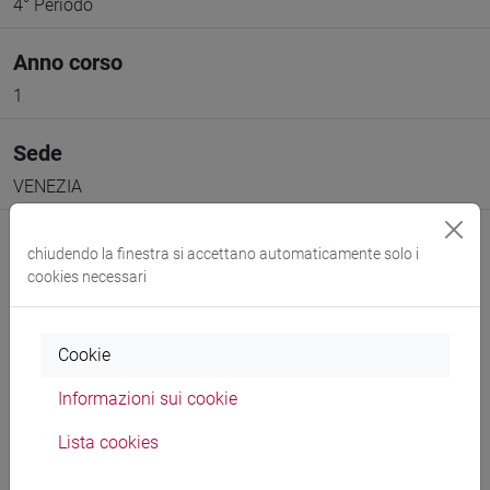
4° Periodo
Anno corso
1
Sede
VENEZIA
chiudendo la finestra si accettano automaticamente solo i
cookies necessari
Docenti e corsi di laurea
Cookie
Programma
Informazioni sui cookie
Lista cookies
Docenti