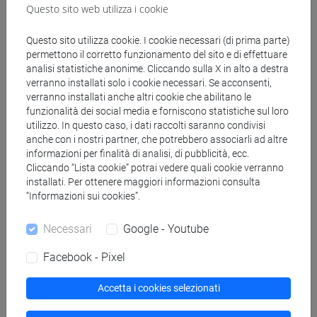
Questo sito web utilizza i cookie
VALERI Elena
- 30h Lezione
Questo sito utilizza cookie. I cookie necessari (di prima parte)
permettono il corretto funzionamento del sito e di effettuare
analisi statistiche anonime. Cliccando sulla X in alto a destra
verranno installati solo i cookie necessari. Se acconsenti,
Corsi di studio e percorsi
verranno installati anche altri cookie che abilitano le
[FMR61] SCIENZE FILOSOFICHE - Laurea
funzionalità dei social media e forniscono statistiche sul loro
utilizzo. In questo caso, i dati raccolti saranno condivisi
magistrale (DM270)
anche con i nostri partner, che potrebbero associarli ad altre
percorso comune
informazioni per finalità di analisi, di pubblicità, ecc.
Cliccando “Lista cookie” potrai vedere quali cookie verranno
installati. Per ottenere maggiori informazioni consulta
“Informazioni sui cookies”.
Struttura generale dell'insegnamento
Necessari
Google - Youtube
FILOSOFIA DEL LINGUAGGIO SP.
Facebook - Pixel
FILOSOFIA DEL LINGUAGGIO I SP.
FILOSOFIA DEL LINGUAGGIO II
Accetta i cookies selezionati