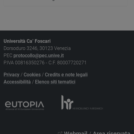
Università Ca’ Foscari
Dorsoduro 3246, 30123 Venezia
PEC
protocollo@pec.unive.it
P.IVA 00816350276 - C.F. 80007720271
Privacy
/
Cookies
/
Credits e note legali
Accessibilità
/
Elenco siti tematici
Webmail
/
Area riservata