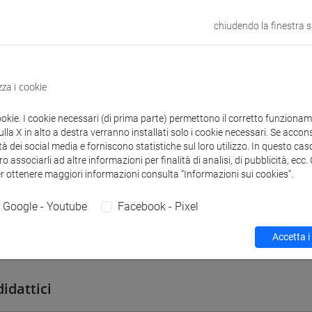
VENEZIA
chiudendo la finestra 
odle
Link allo spazio del corso
zza i cookie
ookie. I cookie necessari (di prima parte) permettono il corretto funzionamen
la X in alto a destra verranno installati solo i cookie necessari. Se accons
 corsi di laurea
Programma
Orario
tà dei social media e forniscono statistiche sul loro utilizzo. In questo cas
o associarli ad altre informazioni per finalità di analisi, di pubblicità, ecc
er ottenere maggiori informazioni consulta “Informazioni sui cookies”.
Google - Youtube
Facebook - Pixel
Accetta i
ETRA Andrea
- 30h Lezione
didattici