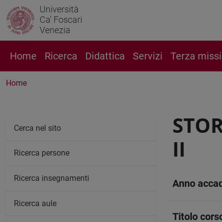
Università
Ca' Foscari
Venezia
Home
Ricerca
Didattica
Servizi
Terza miss
Home
STOR
Cerca nel sito
II
Ricerca persone
Ricerca insegnamenti
Anno acca
Ricerca aule
Titolo cors