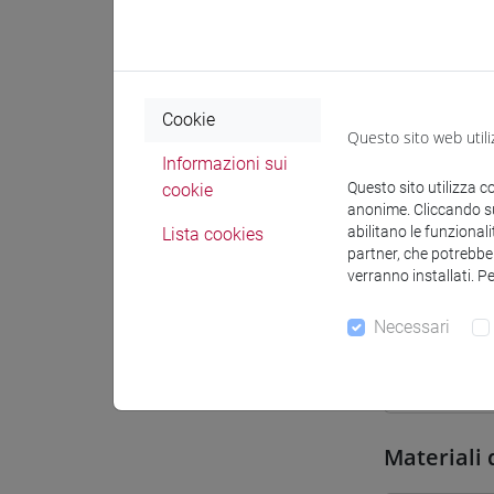
Sede
Spazio Mo
Cookie
Questo sito web utili
Informazioni sui
Questo sito utilizza c
cookie
anonime. Cliccando sul
Docenti e
abilitano le funzionali
Lista cookies
partner, che potrebber
verranno installati. P
Docenti
Necessari
TAGLIAPI
Materiali 