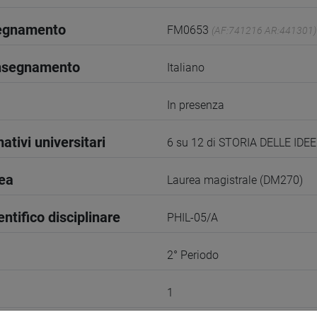
segnamento
FM0653
(AF:741216 AR:441301)
insegnamento
Italiano
In presenza
ativi universitari
6 su 12 di STORIA DELLE IDE
rea
Laurea magistrale (DM270)
entifico disciplinare
PHIL-05/A
2° Periodo
1