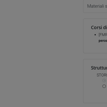
Materiali
Corsi d
[FMR
perc
Struttu
STORI