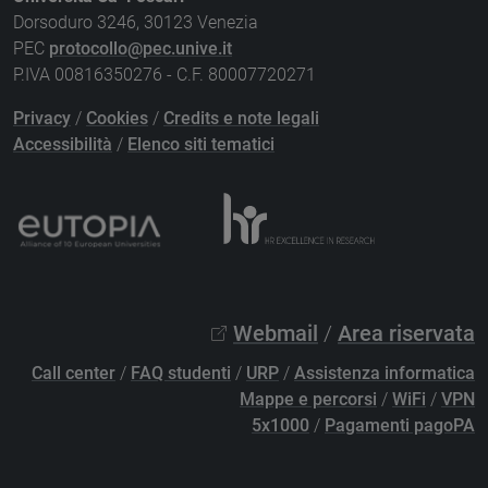
Dorsoduro 3246, 30123 Venezia
PEC
protocollo@pec.unive.it
P.IVA 00816350276 - C.F. 80007720271
Privacy
/
Cookies
/
Credits e note legali
Accessibilità
/
Elenco siti tematici
Webmail
/
Area riservata
Call center
/
FAQ studenti
/
URP
/
Assistenza informatica
Mappe e percorsi
/
WiFi
/
VPN
5x1000
/
Pagamenti pagoPA