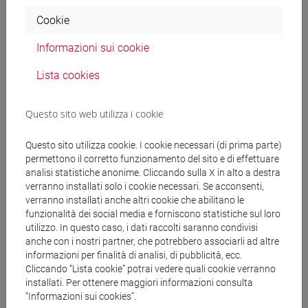
Orario
Cookie
Informazioni sui cookie
Docenti
Lista cookies
MASI Francesca Guadalupe
- 30h Lezione
Questo sito web utilizza i cookie
Questo sito utilizza cookie. I cookie necessari (di prima parte)
Materiali didattici
permettono il corretto funzionamento del sito e di effettuare
analisi statistiche anonime. Cliccando sulla X in alto a destra
verranno installati solo i cookie necessari. Se acconsenti,
Materiali su Moodle
verranno installati anche altri cookie che abilitano le
funzionalità dei social media e forniscono statistiche sul loro
utilizzo. In questo caso, i dati raccolti saranno condivisi
anche con i nostri partner, che potrebbero associarli ad altre
informazioni per finalità di analisi, di pubblicità, ecc.
Corsi di studio e percorsi
Cliccando “Lista cookie” potrai vedere quali cookie verranno
[FMR2] SCIENZE DELL'ANTICHITÀ:
installati. Per ottenere maggiori informazioni consulta
ARCHEOLOGIA, LETTERATURE E STORIA -
“Informazioni sui cookies”.