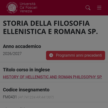
Università
Ca' Foscari
Venezia
STORIA DELLA FILOSOFIA
ELLENISTICA E ROMANA SP.
Anno accademico
2026/2027
Programmi anni precedenti
Titolo corso in inglese
HISTORY OF HELLENISTIC AND ROMAN PHILOSOPHY SP.
Codice insegnamento
FM0431
(AF:741224 AR:441307)