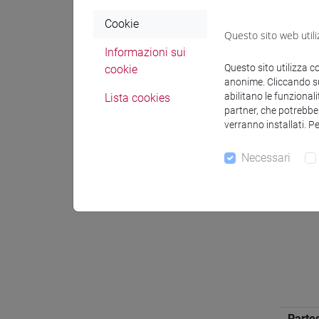
Inform
Cookie
Questo sito web utili
Informazioni sui
Settor
Questo sito utilizza c
cookie
di aff
anonime. Cliccando sul
abilitano le funzionali
Lista cookies
partner, che potrebber
Aree g
verranno installati. P
preva
ricerc
Necessari
Lingu
Partec