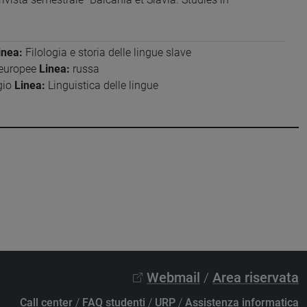
inea:
Filologia e storia delle lingue slave
 europee
Linea:
russa
gio
Linea:
Linguistica delle lingue
Webmail
/
Area riservata
Call center
/
FAQ studenti
/
URP
/
Assistenza informatica