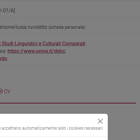
V-01/A]
ersone/luisa.ruvoletto
(scheda personale)
 Studi Linguistici e Culturali Comparati
ura:
https://www.unive.it/dslcc
ardo
CV
si accettano automaticamente solo i cookies necessari