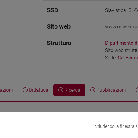
SSD
Slavistica [SLA
Sito web
www.unive.it/p
Struttura
Dipartimento di
Sito web strutt
Sede:
Ca' Bern
zioni
Didattica
Ricerca
Pubblicazioni
à e competenze di ricerca
chiudendo la finestra 