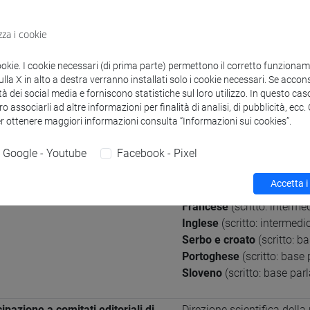
azioni generali
zza i cookie
e Scientifico Disciplinare (SSD)
Slavistica [SLAV-01/A]
ookie. I cookie necessari (di prima parte) permettono il corretto funzionamen
erenza
la X in alto a destra verranno installati solo i cookie necessari. Se accons
tà dei social media e forniscono statistiche sul loro utilizzo. In questo cas
o associarli ad altre informazioni per finalità di analisi, di pubblicità, ecc
eografiche in cui si applica
Internazionale: Russia e a
er ottenere maggiori informazioni consulta “Informazioni sui cookies”.
lentemente l'esperienza di
a
Google - Youtube
Facebook - Pixel
e conosciute
Italiano
(scritto: madrelin
Accetta i
Russo
(scritto: avanzato p
Francese
(scritto: interme
Inglese
(scritto: intermedi
Serbo e croato
(scritto: b
Portoghese
(scritto: base 
Sloveno
(scritto: base parl
ipazione a comitati editoriali di
Direzione scientifica della