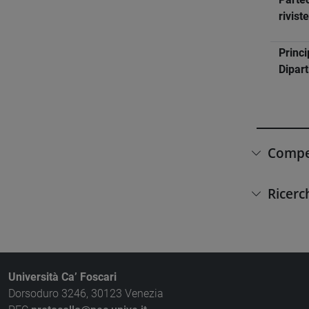
rivist
Princi
Dipar
Compet
Ricerc
Università Ca’ Foscari
Dorsoduro 3246, 30123 Venezia