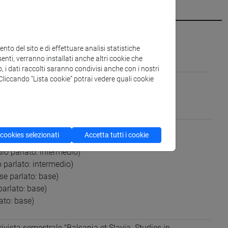
to del sito e di effettuare analisi statistiche
enti, verranno installati anche altri cookie che
o, i dati raccolti saranno condivisi anche con i nostri
. Cliccando “Lista cookie” potrai vedere quali cookie
ree caucasiche
gua parlato: madrelingua)
 cookies selezionati
Accetta tutti i cookie
arlato: avanzato)
dio parlato: intermedio)
o parlato: intermedio)
ase parlato: base)
parlato: base)
ato: base)
 rivista semestrale "Balcania et Slavia. Studies in