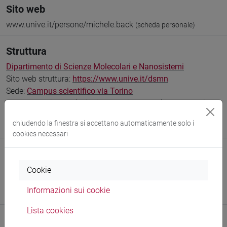
Sito web
www.unive.it/persone/michele.back
(scheda personale)
Struttura
Dipartimento di Scienze Molecolari e Nanosistemi
Sito web struttura:
https://www.unive.it/dsmn
Sede:
Campus scientifico via Torino
Stanza: studio 0S1 (edificio ETA, piano terra) / laboratorio
0L16, 0L17 (edificio ETA, piano terra); 1L12 (edificio ETA, 1°
chiudendo la finestra si accettano automaticamente solo i
piano)
cookies necessari
Sicurezza
Preposto di Laboratorio
Cookie
Responsabile dell’Attività di Didattica e Ricerca in
Informazioni sui cookie
Laboratorio (RDRL)
Lista cookies