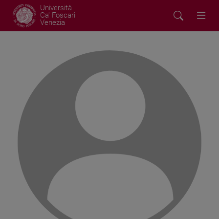
Università
Ca' Foscari
Venezia