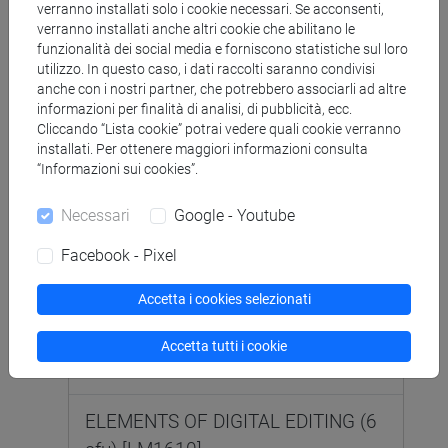
verranno installati solo i cookie necessari. Se acconsenti,
LINGUAGGIO [R352]
Corso di
verranno installati anche altri cookie che abilitano le
Dottorato (D.M.226/2021)
funzionalità dei social media e forniscono statistiche sul loro
utilizzo. In questo caso, i dati raccolti saranno condivisi
anche con i nostri partner, che potrebbero associarli ad altre
SEMINARI DI APPROFONDIMENTO
informazioni per finalità di analisi, di pubblicità, ecc.
DI AREA DISCIPLINARE (SL) -
Cliccando “Lista cookie” potrai vedere quali cookie verranno
MOD.3 (0 cfu) [R25220]
installati. Per ottenere maggiori informazioni consulta
“Informazioni sui cookies”.
Necessari
Google - Youtube
SCIENZE DEL LINGUAGGIO [LM5]
Facebook - Pixel
Laurea magistrale (DM270)
Accetta i cookies selezionati
COMPARATIVE HISTORY OF THE
GERMANIC LANGUAGES MOD. 2 (6
Accetta tutti i cookie
su 12 cfu) [LMJ510]
ELEMENTS OF DIGITAL EDITING (6