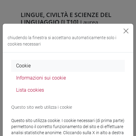
LINGUE, CIVILTÀ E SCIENZE DEL
LINGUAGGIO [LT10]
Laurea
STORIA E PRINCIPI DELLA CRITICA
chiudendo la finestra si accettano automaticamente solo i
DEL TESTO (6 cfu) [LT7060]
cookies necessari
Cookie
LINGUE, CIVILTÀ E SCIENZE DEL
LINGUAGGIO [LTR10]
Informazioni sui cookie
Laurea
Lista cookies
FILOLOGIA ED EDITORIA (6 cfu)
[LT0791]
Questo sito web utilizza i cookie
Questo sito utilizza cookie. I cookie necessari (di prima parte)
permettono il corretto funzionamento del sito e di effettuare
LINGUE, CULTURE E SOCIETÀ
analisi statistiche anonime. Cliccando sulla X in alto a destra
MODERNE E SCIENZE DEL