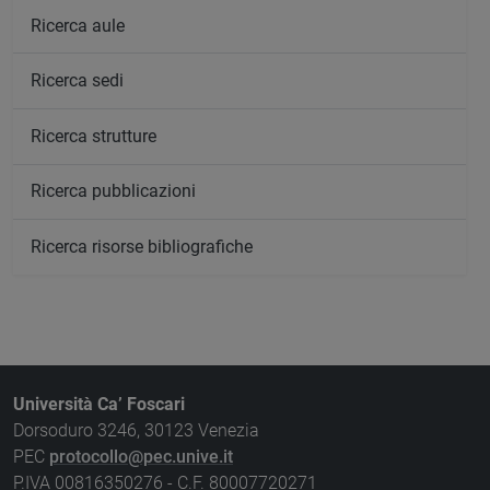
Ricerca aule
Ricerca sedi
Ricerca strutture
Ricerca pubblicazioni
Ricerca risorse bibliografiche
Università Ca’ Foscari
Dorsoduro 3246, 30123 Venezia
PEC
protocollo@pec.unive.it
P.IVA 00816350276 - C.F. 80007720271