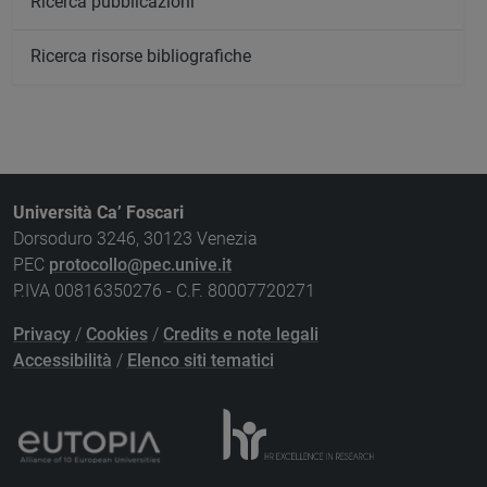
Ricerca pubblicazioni
Ricerca risorse bibliografiche
Università Ca’ Foscari
Dorsoduro 3246, 30123 Venezia
PEC
protocollo@pec.unive.it
P.IVA 00816350276 - C.F. 80007720271
Privacy
/
Cookies
/
Credits e note legali
Accessibilità
/
Elenco siti tematici