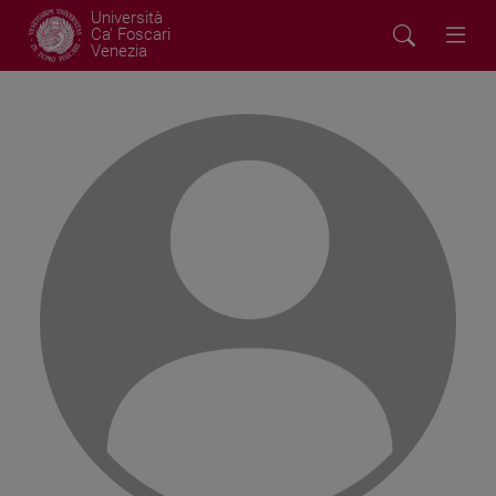
Università
Ca' Foscari
Venezia