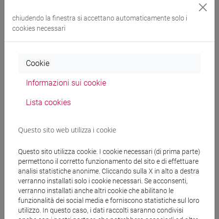
(Palace G, Ebla): A Comprehensive Overview
in STUDIA
EBLAITICA, vol. 9, pp. 1-63 (ISSN 2364-7124)
chiudendo la finestra si accettano automaticamente solo i
2023, Articolo su rivista -
Scheda ARCA: 10278/5016422
cookies necessari
Francesco Di Filippo, Massimo Maiocchi, Erica Scarpa
La
Cookie
geo-localizzazione del materiale epigrafico del Grande
Archivio L.2769 (Ebla, Siria): obiettivi e prospettive nel
Informazioni sui cookie
quadro del progetto Ebla Digital Archives
, Egitto e Vicino
Lista cookies
Oriente antico tra passato e futuro. Atti del terzo convegno
EVOA in SCIENZE DELL'ANTICHITÀ, Quasar, vol. 29, pp. 133-
146, Convegno: Egitto e Vicino oriente antichi, 30/06/2022-
Questo sito web utilizza i cookie
1/07/2022 (ISBN 978-88-5491-453-7) (ISSN 1123-5713)
-
URL correlato
2023, Articolo in Atti di convegno -
Questo sito utilizza cookie. I cookie necessari (di prima parte)
permettono il corretto funzionamento del sito e di effettuare
Scheda ARCA: 10278/5049780
analisi statistiche anonime. Cliccando sulla X in alto a destra
verranno installati solo i cookie necessari. Se acconsenti,
verranno installati anche altri cookie che abilitano le
Elena Devecchi, Erica Scarpa
Società, amministrazione ed
funzionalità dei social media e forniscono statistiche sul loro
economia nella babilonia di età cassita: un progetto di digital
utilizzo. In questo caso, i dati raccolti saranno condivisi