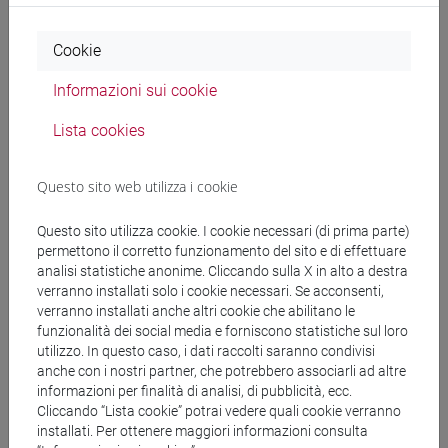
Ricerca
Cookie
Pubblicazioni
Informazioni sui cookie
CV
Lista cookies
Questo sito web utilizza i cookie
Ricevimento
Questo sito utilizza cookie. I cookie necessari (di prima parte)
Martedì 15.00-17.00 a Palazzo Cosulich, secondo piano,
permettono il corretto funzionamento del sito e di effettuare
stanza PCos206.
analisi statistiche anonime. Cliccando sulla X in alto a destra
Si prega di controllare gli avvisi per eventuali spostamenti.
verranno installati solo i cookie necessari. Se acconsenti,
verranno installati anche altri cookie che abilitano le
Si prega di inviare una mail per segnalare la presenza al
funzionalità dei social media e forniscono statistiche sul loro
ricevimento e di segnalare un orario di massima, onde
utilizzo. In questo caso, i dati raccolti saranno condivisi
evitare assembramenti e attese innecessarie.
anche con i nostri partner, che potrebbero associarli ad altre
Campus Treviso
: vedi orario Venezia; oppure su
informazioni per finalità di analisi, di pubblicità, ecc.
appuntamento
(scrivere a lucio.decapitani@unive.it) presso
Cliccando “Lista cookie” potrai vedere quali cookie verranno
installati. Per ottenere maggiori informazioni consulta
Palazzo San Paolo, studio F
(solo se il docente ha lezione o