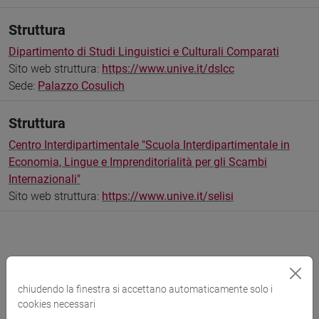
Struttura
Dipartimento di Studi Linguistici e Culturali Comparati
Sito web struttura:
https://www.unive.it/dslcc
Sede:
Palazzo Cosulich
Struttura
Centro Interdipartimentale "Scuola Interdipartimentale in
Economia, Lingue e Imprenditorialità per gli Scambi
Internazionali"
Sito web struttura:
https://www.unive.it/selisi
Comunicazioni
chiudendo la finestra si accettano automaticamente solo i
Didattica
cookies necessari