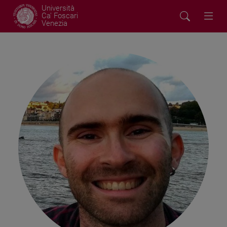
Università
Ca' Foscari
Venezia