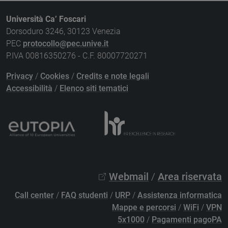
Università Ca’ Foscari
Dorsoduro 3246, 30123 Venezia
PEC
protocollo@pec.unive.it
P.IVA 00816350276 - C.F. 80007720271
Privacy
/
Cookies
/
Credits e note legali
Accessibilità
/
Elenco siti tematici
Webmail
/
Area riservata
Call center
/
FAQ studenti
/
URP
/
Assistenza informatica
Mappe e percorsi
/
WiFi
/
VPN
5x1000
/
Pagamenti pagoPA