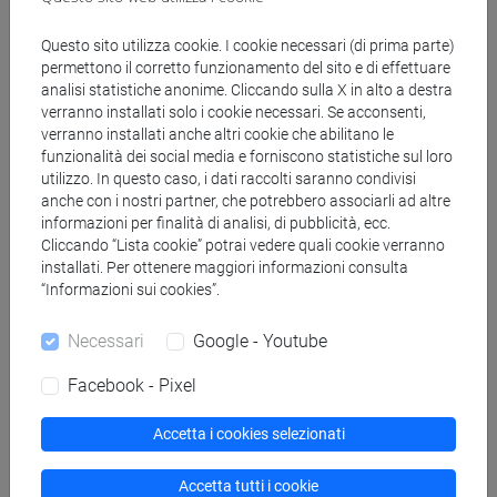
Docenti
Questo sito utilizza cookie. I cookie necessari (di prima parte)
permettono il corretto funzionamento del sito e di effettuare
analisi statistiche anonime. Cliccando sulla X in alto a destra
DE CAPITANI Lucio
- 30h Lezione
verranno installati solo i cookie necessari. Se acconsenti,
verranno installati anche altri cookie che abilitano le
funzionalità dei social media e forniscono statistiche sul loro
Materiali didattici
utilizzo. In questo caso, i dati raccolti saranno condivisi
anche con i nostri partner, che potrebbero associarli ad altre
informazioni per finalità di analisi, di pubblicità, ecc.
Materiali su Moodle
Cliccando “Lista cookie” potrai vedere quali cookie verranno
installati. Per ottenere maggiori informazioni consulta
“Informazioni sui cookies”.
Corsi di studio e percorsi
Necessari
Google - Youtube
[LM10] ENVIRONMENTAL HUMANITIES -
Facebook - Pixel
Laurea magistrale (DM270)
percorso comune
Accetta i cookies selezionati
Accetta tutti i cookie