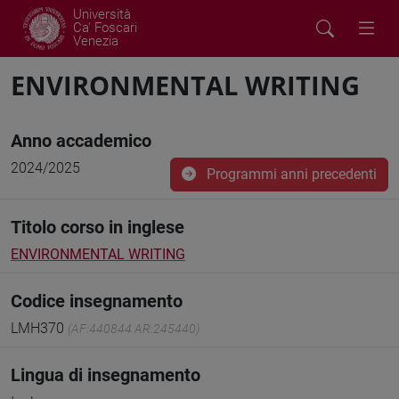
Università
Ca' Foscari
Venezia
ENVIRONMENTAL WRITING
Anno accademico
2024/2025
Programmi anni precedenti
Titolo corso in inglese
ENVIRONMENTAL WRITING
Codice insegnamento
LMH370
(AF:440844 AR:245440)
Lingua di insegnamento