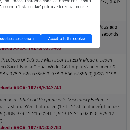
 Foscari (ISBN 978-88-6969-757-9; 978-88-6969-764-7) (ISSN
o, i dati raccolti saranno condivisi anche con i nostri
. Cliccando “Lista cookie” potrai vedere quali cookie
2760
eath of Paula of Miyako (c.1552-1570). The Religious and
 Christian Japan
in STUDI TANATOLOGICI, vol. 1-2, seconda
 cookies selezionati
Accetta tutti i cookie
5684)
cheda ARCA: 10278/5099450
 Practices of Catholic Martyrdom in Early Modern Japan
,
ern Sanctity in a Global World, Göttingen, Vandenhoeck &
 (ISBN 978-3-525-57356-3; 978-3-666-57356-9) (ISSN 2198-
cheda ARCA: 10278/5043740
ations of Tibet and Responses to Missionary Failure in
gs
, East and West Entangled (17th -21st Centuries), Firenze
3-49 (ISBN 979-12-215-0241-1; 979-12-215-0242-8; 979-12-
2)
cheda ARCA: 10278/5052780