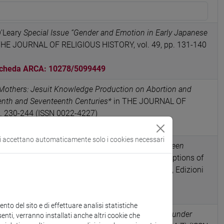
O'Leary
Special Issue “Gender and Emotion in Early Japanese
THE JOURNAL OF RELIGIOUS HISTORY, vol. 49, pp. 131-140
cheda ARCA: 10278/5099449
Mothers: Jesuit Knowledge Production on Abortion and
teenth and Seventeenth Centuries*
in THE JOURNAL OF
p. 230-244 (ISSN 0022-4227)
cheda ARCA: 10278/5099448
si accettano automaticamente solo i cookies necessari
cci’s Emotional Communities: On Friendship between
nism
, China and the West on the Silk Roads. Perceptions of
he Warring States to the Modern Era, Alessandria, Edizioni
8-88-3613-647-6)
5988
to del sito e di effettuare analisi statistiche
Mission? Salvation in the Jesuit Mission in Japan under
enti, verranno installati anche altri cookie che