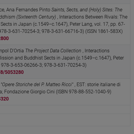
lce, Ana Fernandes Pinto
Saints, Sects, and (Holy) Sites: The
ddhism (Sixteenth Century)
, Interactions Between Rivals: The
Sects in Japan (c.1549–c.1647), Peter Lang, vol. 17, pp. 67-
978-3-631-70254-3; 978-3-631-66716-3) (ISSN 1861-583X)
2800
mpol D'Ortia
The Project Data Collection
, Interactions
Mission and Buddhist Sects in Japan (c.1549–c.1647), Peter
 978-3-653-06266-3; 978-3-631-70254-3)
78/5053280
"Opere Storiche del P. Matteo Ricci"
, EST: storie italiane di
orma; Fondazione Giorgio Cini (ISBN 978-88-552-1040-9)
3320