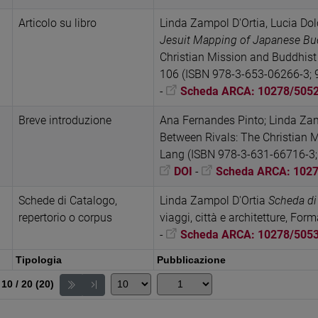
Articolo su libro
Linda Zampol D'Ortia, Lucia Do
Jesuit Mapping of Japanese Bu
Christian Mission and Buddhist 
106 (ISBN 978-3-653-06266-3; 
-
Scheda ARCA: 10278/505
Breve introduzione
Ana Fernandes Pinto; Linda Za
Between Rivals: The Christian 
Lang (ISBN 978-3-631-66716-3;
DOI
-
Scheda ARCA: 102
Schede di Catalogo,
Linda Zampol D'Ortia
Scheda di 
repertorio o corpus
viaggi, città e architetture, F
-
Scheda ARCA: 10278/505
Tipologia
Pubblicazione
 10 / 20 (20)