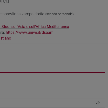
-01/E]
ersone/linda.zampoldortia
(scheda personale)
 Studi sull'Asia e sull'Africa Mediterranea
ura:
https://www.unive.it/dsaam
stiano