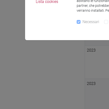
abilitano le funzionali
Lista cookies
partner, che potrebber
verranno installati. P
Necessari
2024
2023
2023