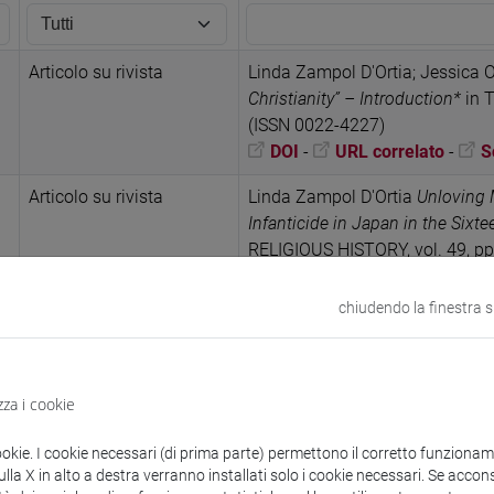
Articolo su rivista
Linda Zampol D'Ortia; Jessica 
Christianity” – Introduction*
in 
(ISSN 0022-4227)
DOI
-
URL correlato
-
S
Articolo su rivista
Linda Zampol D'Ortia
Unloving 
Infanticide in Japan in the Six
RELIGIOUS HISTORY, vol. 49, p
DOI
-
URL correlato
-
S
chiudendo la finestra 
Articolo su libro
Linda Zampol D'Ortia
Matteo Ri
Christianity and (Neo)Confucia
the Other and Encounters from t
dell'Orso, pp. 87-108 (ISBN 97
zza i cookie
-
Scheda ARCA: 10278/510
ookie. I cookie necessari (di prima parte) permettono il corretto funzionamen
Monografia o trattato
Linda Zampol D'Ortia
A Failing 
la X in alto a destra verranno installati solo i cookie necessari. Se accons