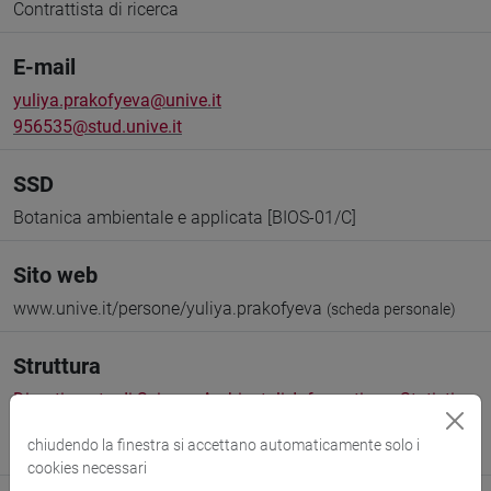
Contrattista di ricerca
E-mail
yuliya.prakofyeva@unive.it
956535@stud.unive.it
SSD
Botanica ambientale e applicata [BIOS-01/C]
Sito web
www.unive.it/persone/yuliya.prakofyeva
(scheda personale)
Struttura
Dipartimento di Scienze Ambientali, Informatica e Statistica
Sito web struttura:
https://www.unive.it/dais
chiudendo la finestra si accettano automaticamente solo i
Sede:
Campus scientifico via Torino
cookies necessari