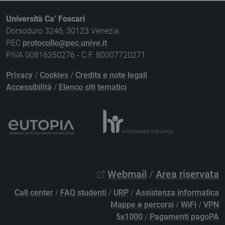
Università Ca’ Foscari
Dorsoduro 3246, 30123 Venezia
PEC
protocollo@pec.unive.it
P.IVA 00816350276 - C.F. 80007720271
Privacy
/
Cookies
/
Credits e note legali
Accessibilità
/
Elenco siti tematici
Webmail
/
Area riservata
Call center
/
FAQ studenti
/
URP
/
Assistenza informatica
Mappe e percorsi
/
WiFi
/
VPN
5x1000
/
Pagamenti pagoPA