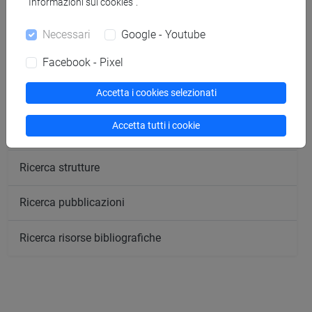
“Informazioni sui cookies”.
Ricerca persone
Necessari
Google - Youtube
Ricerca insegnamenti
Facebook - Pixel
Accetta i cookies selezionati
Ricerca aule
Accetta tutti i cookie
Ricerca sedi
Ricerca strutture
Ricerca pubblicazioni
Ricerca risorse bibliografiche