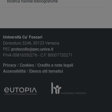
Ricerca risorse bibliografiche
Università Ca’ Foscari
Dorsoduro 3246, 30123 Venezia
PEC
protocollo@pec.unive.it
P.IVA 00816350276 - C.F. 80007720271
Privacy
/
Cookies
/
Credits e note legali
Accessibilità
/
Elenco siti tematici