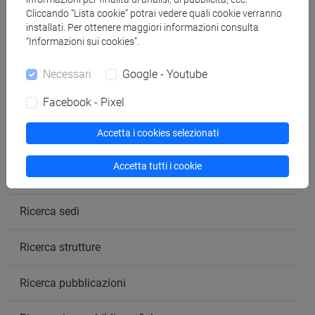
Cliccando “Lista cookie” potrai vedere quali cookie verranno
Didattica a.a. 2021/2022
installati. Per ottenere maggiori informazioni consulta
“Informazioni sui cookies”.
Cerca nel sito
Necessari
Google - Youtube
Facebook - Pixel
Ricerca persone
Accetta i cookies selezionati
Ricerca insegnamenti
Accetta tutti i cookie
Ricerca aule
Ricerca sedi
Ricerca strutture
Ricerca pubblicazioni