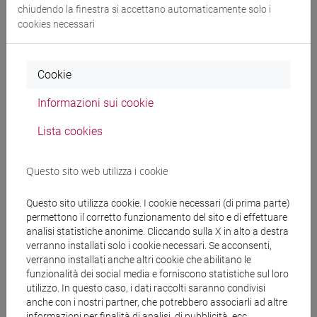
chiudendo la finestra si accettano automaticamente solo i
CV
cookies necessari
Cookie
Didattica anno corrente
Informazioni sui cookie
Lista cookies
Non ci sono insegnamenti per l'anno accademico
attuale
Questo sito web utilizza i cookie
Didattica anni precedenti
Questo sito utilizza cookie. I cookie necessari (di prima parte)
permettono il corretto funzionamento del sito e di effettuare
analisi statistiche anonime. Cliccando sulla X in alto a destra
verranno installati solo i cookie necessari. Se acconsenti,
Didattica a.a. 2023/2024
verranno installati anche altri cookie che abilitano le
funzionalità dei social media e forniscono statistiche sul loro
utilizzo. In questo caso, i dati raccolti saranno condivisi
Didattica a.a. 2022/2023
anche con i nostri partner, che potrebbero associarli ad altre
informazioni per finalità di analisi, di pubblicità, ecc.