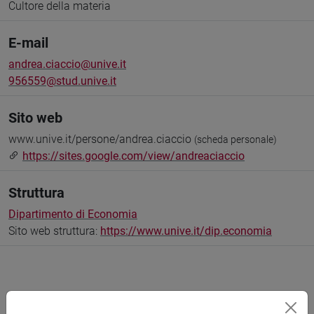
Cultore della materia
E-mail
andrea.ciaccio@unive.it
956559@stud.unive.it
Sito web
www.unive.it/persone/andrea.ciaccio
(scheda personale)
https://sites.google.com/view/andreaciaccio
Struttura
Dipartimento di Economia
Sito web struttura:
https://www.unive.it/dip.economia
Didattica