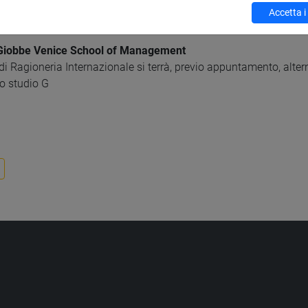
mento
Accetta i
Giobbe Venice School of Management
 di Ragioneria Internazionale si terrà, previo appuntamento, altern
o studio G