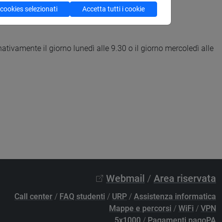
 cookies selezionati
Accetta tutti i cookie
ativamente il giorno lunedì alle 9.30 o il giorno mercoledì alle
Webmail
/
Area riservata
Call center
/
FAQ studenti
/
URP
/
Assistenza informatica
Mappe e percorsi
/
WiFi
/
VPN
5x1000
/
Pagamenti pagoPA