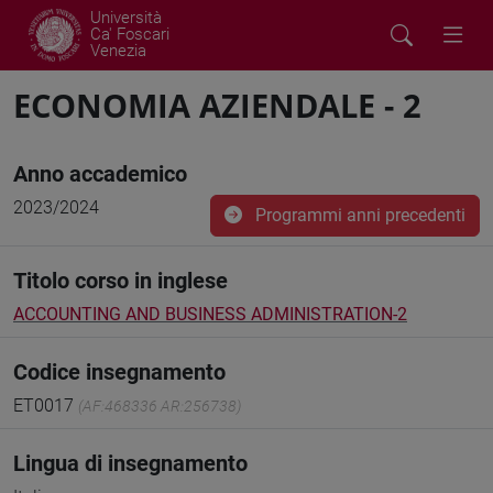
Università
Ca' Foscari
Venezia
ECONOMIA AZIENDALE - 2
Anno accademico
2023/2024
Programmi anni precedenti
Titolo corso in inglese
ACCOUNTING AND BUSINESS ADMINISTRATION-2
Codice insegnamento
ET0017
(AF:468336 AR:256738)
Lingua di insegnamento