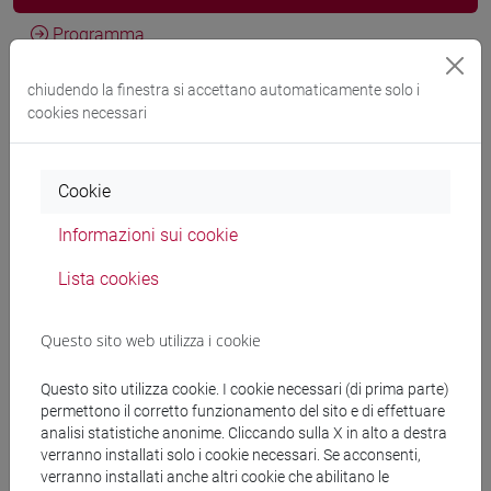
Programma
chiudendo la finestra si accettano automaticamente solo i
cookies necessari
Docenti
IULA Francesca
- 30h Lezione
Cookie
Informazioni sui cookie
Materiali didattici
Lista cookies
Materiali su Moodle
Questo sito web utilizza i cookie
Questo sito utilizza cookie. I cookie necessari (di prima parte)
permettono il corretto funzionamento del sito e di effettuare
Corsi di studio e percorsi
analisi statistiche anonime. Cliccando sulla X in alto a destra
verranno installati solo i cookie necessari. Se acconsenti,
[ET30] COMMERCIO ESTERO E TURISMO -
verranno installati anche altri cookie che abilitano le
Laurea