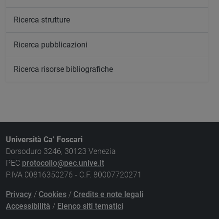
Ricerca strutture
Ricerca pubblicazioni
Ricerca risorse bibliografiche
Università Ca’ Foscari
Dorsoduro 3246, 30123 Venezia
PEC
protocollo@pec.unive.it
P.IVA 00816350276 - C.F. 80007720271
Privacy
/
Cookies
/
Credits e note legali
Accessibilità
/
Elenco siti tematici