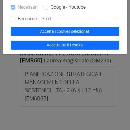
Necessari
Google - Youtube
ECONOMIA AZIENDALE - 1
Facebook - Pixel
Cognomi A-La (6 su 12 cfu)
[ET0017]
Accetta i cookies selezionati
Accetta tutti i cookie
MANAGEMENT E SOSTENIBILITÀ
[EMR60]
Laurea magistrale (DM270)
PIANIFICAZIONE STRATEGICA E
MANAGEMENT DELLA
SOSTENIBILITÀ - 2 (6 su 12 cfu)
[EM6037]