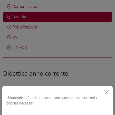
Comunicazioni
Didattica
Pubblicazioni
CV
cfNEWS
Didattica anno corrente
Didattica a.a. 2026/2027
chiudendo la finestra si accettano automaticamente solo i
cookies necessari
COMMERCIO ESTERO E TURISMO