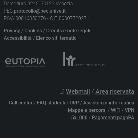
Dorsoduro 3246, 30123 Venezia
PEC
protocollo@pec.unive.it
P.IVA 00816350276 - C.F. 80007720271
Privacy
/
Cookies
/
Credits e note legali
Accessibilità
/
Elenco siti tematici
Webmail
/
Area riservata
Call center
/
FAQ studenti
/
URP
/
Assistenza informatica
Mappe e percorsi
/
WiFi
/
VPN
5x1000
/
Pagamenti pagoPA