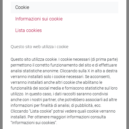
[ETR30]
Laurea
Cookie
ECONOMIA AZIENDALE - 1
Informazioni sui cookie
Cognomi Lb-Z (6 su 12 cfu)
Lista cookies
[ET0017]
Questo sito web utilizza i cookie
DATA ANALYTICS FOR BUSINESS
Questo sito utilizza cookie. I cookie necessari (di prima parte)
AND SOCIETY [EMR14]
Laurea
permettono il corretto funzionamento del sito e di effettuare
analisi statistiche anonime. Cliccando sulla X in alto a destra
magistrale (DM270)
verranno installati solo i cookie necessari. Se acconsenti,
verranno installati anche altri cookie che abilitano le
DIGITAL BUSINESS MODELLING (6
funzionalità dei social media e forniscono statistiche sul loro
cfu) [EM1406]
utilizzo. In questo caso, i dati raccolti saranno condivisi
anche con i nostri partner, che potrebbero associarli ad altre
informazioni per finalità di analisi, di pubblicità, ecc.
Cliccando “Lista cookie” potrai vedere quali cookie verranno
installati. Per ottenere maggiori informazioni consulta
ECONOMIA E COMMERCIO [ETR4]
“Informazioni sui cookies”.
Laurea