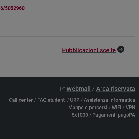
78/5052960
Pubblicazioni scelte
Webmail
/
Area riservata
Call center
/
FAQ studenti
/
URP
/
Assistenza informatica
Mappe e percorsi
/
WiFi
/
VPN
5x1000
/
Pagamenti pagoPA