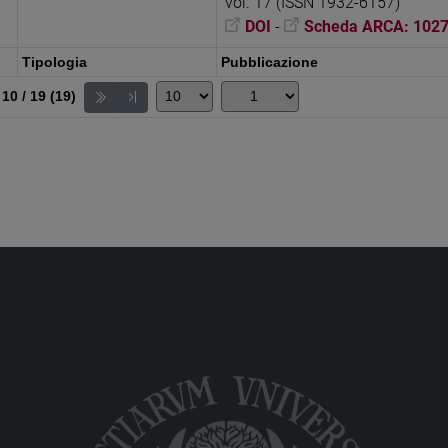
vol. 17 (ISSN 1932-6157)
DOI
-
Scheda ARCA: 102
Tipologia
Pubblicazione
 10 / 19 (19)