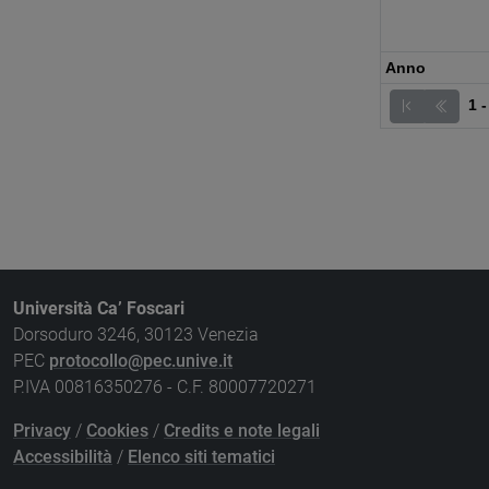
Anno
1 -
Università Ca’ Foscari
Dorsoduro 3246, 30123 Venezia
PEC
protocollo@pec.unive.it
P.IVA 00816350276 - C.F. 80007720271
Privacy
/
Cookies
/
Credits e note legali
Accessibilità
/
Elenco siti tematici