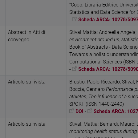
“Coop. Libraria Editrice Univers
Statistics and Data Science for
-
Scheda ARCA: 10278/509
Abstract in Atti di
Stival Mattia; Andreella Angela;
convegno
environment around us: statisti
Book of Abstracts - Data Scien
Towards a holistic understanding
Computational Sciences (ISBN
-
Scheda ARCA: 10278/509
Articolo su rivista
Brustio, Paolo Riccardo; Stival,
Boccia, Gennaro
Performance pa
athletes: The influence of a suc
SPORT (ISSN 1440-2440)
DOI
-
Scheda ARCA: 102
Articolo su rivista
Stival, Mattia; Bernardi, Mauro;
monitoring health status during 