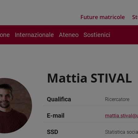
Future matricole
St
ione
Internazionale
Ateneo
Sostienici
Mattia STIVAL
Qualifica
Ricercatore
E-mail
mattia.stival@u
SSD
Statistica soci