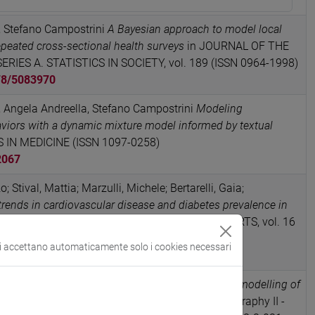
o, Stefano Campostrini
A Bayesian approach to model local
epeated cross-sectional health surveys
in JOURNAL OF THE
RIES A. STATISTICS IN SOCIETY, vol. 189 (ISSN 0964-1998)
78/5083970
, Angela Andreella, Stefano Campostrini
Modeling
haviors with a dynamic mixture model informed by textual
S IN MEDICINE (ISSN 1097-0258)
2067
o; Stival, Mattia; Marzulli, Michele; Bertarelli, Gaia;
rends in cardiovascular disease and diabetes prevalence in
ompression versus expansion
in SCIENTIFIC REPORTS, vol. 16
si accettano automaticamente solo i cookies necessari
cheda ARCA: 10278/5119187
ia
Efficient posterior inference for spatio-temporal modelling of
Methodological and Applied Statistics and Demography II -