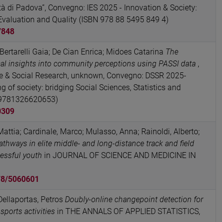
ità di Padova”, Convegno: IES 2025 - Innovation & Society:
 Evaluation and Quality (ISBN 978 88 5495 849 4)
7848
 Bertarelli Gaia; De Cian Enrica; Midoes Catarina
The
cal insights into community perceptions using PASSI data
,
ce & Social Research, unknown, Convegno: DSSR 2025-
 of society: bridging Social Sciences, Statistics and
 9781326620653)
0309
 Mattia; Cardinale, Marco; Mulasso, Anna; Rainoldi, Alberto;
thways in elite middle- and long-distance track and field
cessful youth
in JOURNAL OF SCIENCE AND MEDICINE IN
78/5060601
 Dellaportas, Petros
Doubly-online changepoint detection for
sports activities
in THE ANNALS OF APPLIED STATISTICS,