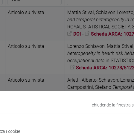
Articolo su rivista
Mattia Stival, Schiavon Lorenz
and temporal heterogeneity in r
ROYAL STATISTICAL SOCIETY. SE
DOI
-
Scheda ARCA: 102
Articolo su rivista
Lorenzo Schiavon, Mattia Stival
heterogeneity in health risk be
occupational data
in STATISTIC
-
Scheda ARCA: 10278/512
Articolo su rivista
Arletti, Alberto; Schiavon, Lorenz
Campostrini, Stefano
Temporal t
the United States: assessing c
(ISSN 2045-2322)
chiudendo la finestra 
DOI
-
URL correlato
-
S
Articolo in Atti di
Schiavon, Lorenzo; Stival, Matt
convegno
repeated cross-sectional data
, 
zza i cookie