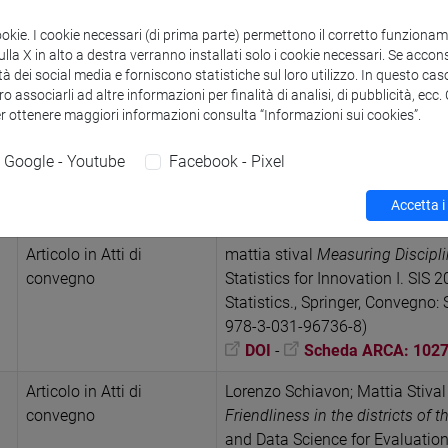
SIS 2024, Short Papers, Solicit
64349-1)
ookie. I cookie necessari (di prima parte) permettono il corretto funzionamen
DOI
-
Scheda ARCA: 102
la X in alto a destra verranno installati solo i cookie necessari. Se accons
tà dei social media e forniscono statistiche sul loro utilizzo. In questo cas
Articolo in Atti di
Stival, Mattia; Schiavon, Lorenz
o associarli ad altre informazioni per finalità di analisi, di pubblicità, ecc
er ottenere maggiori informazioni consulta “Informazioni sui cookies”.
convegno
prevalence in Italy: a web appli
spatio-temporal model with exte
Google - Youtube
Facebook - Pixel
Demography IV - SIS 2024, Short
2024 (ISBN 978-3-031-64446-7;
Accetta i
DOI
-
Scheda ARCA: 102
Articolo in Atti di
mattia stival
Measuring Discipl
convegno
Statistics for Innovation I. SIS 
Statistics., Springer, Convegno:
978-3-031-96736-8)
DOI
-
Scheda ARCA: 102
Articolo in Atti di
Lorenzo Schiavon; Mattia Stiva
convegno
Friendliness in the districts of th
and Data Science for Evaluati