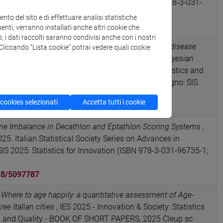
ed Sessions, Springer, Convegno: SIS 2024 (ISBN 978-3-031-
to del sito e di effettuare analisi statistiche
78/5082203
enti, verranno installati anche altri cookie che
o, i dati raccolti saranno condivisi anche con i nostri
o; Bertarelli, Gaia; Campostrini, Stefano
Exploring disease
. Cliccando “Lista cookie” potrai vedere quali cookie
cation utilizing sample-based predictions from a Bayesian
rnal validation
, Methodological and Applied Statistics and
 Papers, Contributed Sessions 2, Springer, Convegno: SIS
 978-3-031-64447-4)
 cookies selezionati
Accetta tutti i cookie
78/5082204
ine Imbalance in Decathlon and Eptathlon Scoring Systems
,
2025. Italian Statistical Society Series on Advances in
 SIS 2025: Statistics for Innovation (ISBN 978-3-031-96735-1;
78/5097787
l
Where to age happily: a quantitative assessment of Age-
ree Italian cities
, IES 2025 - Innovation & Society: Statistics
on and Quality - BOOK OF SHORT PAPERS, 2025 Cleup sc