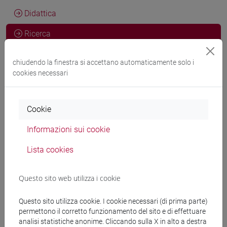
Didattica
Ricerca
CV
chiudendo la finestra si accettano automaticamente solo i
cookies necessari
Attività e competenze di ricerca
Cookie
Informazioni sui cookie
Informazioni generali
Lista cookies
Settore Scientifico Disciplinare (SSD) affine
Questo sito web utilizza i cookie
ECONOMIA E GESTIONE DELLE IMPRESE
[SECS-P/08]
Questo sito utilizza cookie. I cookie necessari (di prima parte)
permettono il corretto funzionamento del sito e di effettuare
analisi statistiche anonime. Cliccando sulla X in alto a destra
Aree geografiche in cui si applica