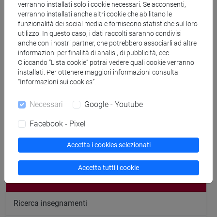
verranno installati solo i cookie necessari. Se acconsenti,
prevalentemente l'esperienza di ricerca
verranno installati anche altri cookie che abilitano le
Nazionale
funzionalità dei social media e forniscono statistiche sul loro
utilizzo. In questo caso, i dati raccolti saranno condivisi
anche con i nostri partner, che potrebbero associarli ad altre
Lingue conosciute
informazioni per finalità di analisi, di pubblicità, ecc.
Inglese
(scritto: avanzato parlato: avanzato)
Cliccando “Lista cookie” potrai vedere quali cookie verranno
installati. Per ottenere maggiori informazioni consulta
(scritto: base parlato: base)
“Informazioni sui cookies”.
Necessari
Google - Youtube
Competenze di ricerca
Facebook - Pixel
Accetta i cookies selezionati
Cerca nel sito
Accetta tutti i cookie
Ricerca persone
Ricerca insegnamenti