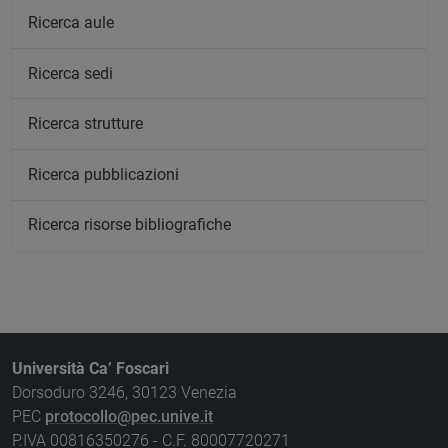
Ricerca aule
Ricerca sedi
Ricerca strutture
Ricerca pubblicazioni
Ricerca risorse bibliografiche
Università Ca’ Foscari
Dorsoduro 3246, 30123 Venezia
PEC
protocollo@pec.unive.it
P.IVA 00816350276 - C.F. 80007720271