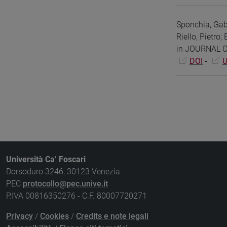
Sponchia, Gab
Riello, Pietro;
in JOURNAL OF
DOI
-
U
Università Ca’ Foscari
Dorsoduro 3246, 30123 Venezia
PEC
protocollo@pec.unive.it
P.IVA 00816350276 - C.F. 80007720271
Privacy
/
Cookies
/
Credits e note legali