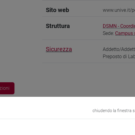
Sito web
www.unive.it/
Struttura
DSMN - Coordi
Sede:
Campus sc
Sicurezza
Addetto/Addet
Preposto di La
zioni
chiudendo la finestra 
cesca; Fernandes, Sofia Moreira; Barrocas, Beatriz Trindade; Del 
, Massimo; Gigli, Matteo; Crestini, Claudia
Rice husk silica deri
in aqueous media
in JOURNAL OF WATER PROCESS ENGINEERING, 