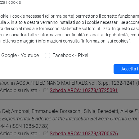
zza i cookie
rticolo su rivista -
Scheda ARCA: 10278/5099770
ookie. I cookie necessari (di prima parte) permettono il corretto funzionamen
la X in alto a destra verranno installati solo i cookie necessari. Se accons
orean L.; Del Tedesco A.; Cattaruzza E.; Geppi M.; Borsacchi S.; Ca
tà dei social media e forniscono statistiche sul loro utilizzo. In questo cas
oporous Zirconia Nanoparticles with Bisphosphonic Acids: A Str
o associarli ad altre informazioni per finalità di analisi, di pubblicità, ecc
cles
in CHEMISTRY-A EUROPEAN JOURNAL, vol. 27, pp. 17941-1
er ottenere maggiori informazioni consulta “Informazioni sui cookies”.
rticolo su rivista -
Scheda ARCA: 10278/3750154
Google - Youtube
Facebook - Pixel
co, Valentina Piotto, Gabriele Sponchia, Khohinur Hossain, Luci
Accetta i
ti, Pietro Riello
Zirconia-Based Magnetoplasmonic Nanocomposit
ation
in ACS APPLIED NANO MATERIALS, vol. 3, pp. 1232-1241 
rticolo su rivista -
Scheda ARCA: 10278/3725091
Del; Ambrosi, Emmanuele; Borsacchi, Silvia; Benedetti, Alvise
F
: Experimental Evidence of the Interaction Between Organic Grou
2444 (ISSN 1385-2728)
rticolo su rivista -
Scheda ARCA: 10278/3700676