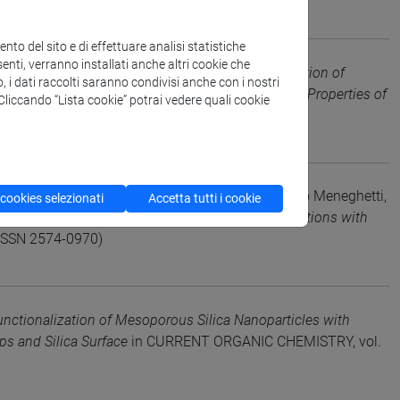
to del sito e di effettuare analisi statistiche
enti, verranno installati anche altri cookie che
nton P.; Benedetti A.; Riello P.; Scarso A.
Modification of
o, i dati raccolti saranno condivisi anche con i nostri
aightforward Approach for Tailoring the Surface Properties of
. Cliccando “Lista cookie” potrai vedere quali cookie
7951 (ISSN 0947-6539)
o Litti, Davide Peddis, Alessandro Scarso, Moreno Meneghetti,
 cookies selezionati
Accetta tutti i cookie
es: A New Nanotool for Magnetic-Guided Separations with
(ISSN 2574-0970)
unctionalization of Mesoporous Silica Nanoparticles with
ps and Silica Surface
in CURRENT ORGANIC CHEMISTRY, vol.