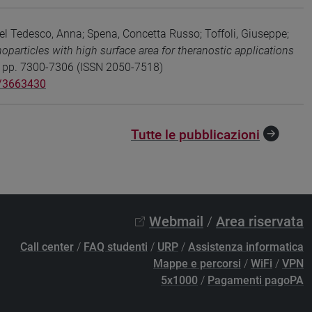
l Tedesco, Anna; Spena, Concetta Russo; Toffoli, Giuseppe;
particles with high surface area for theranostic applications
, pp. 7300-7306 (ISSN 2050-7518)
/3663430
Tutte le pubblicazioni
Webmail
/
Area riservata
Call center
/
FAQ studenti
/
URP
/
Assistenza informatica
Mappe e percorsi
/
WiFi
/
VPN
5x1000
/
Pagamenti pagoPA