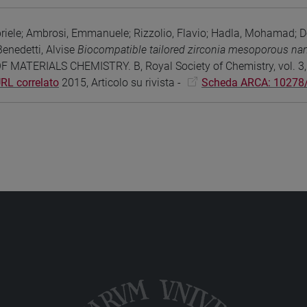
riele; Ambrosi, Emmanuele; Rizzolio, Flavio; Hadla, Mohamad; De
 Benedetti, Alvise
Biocompatible tailored zirconia mesoporous nano
 MATERIALS CHEMISTRY. B, Royal Society of Chemistry, vol. 3
RL correlato
2015, Articolo su rivista -
Scheda ARCA: 10278