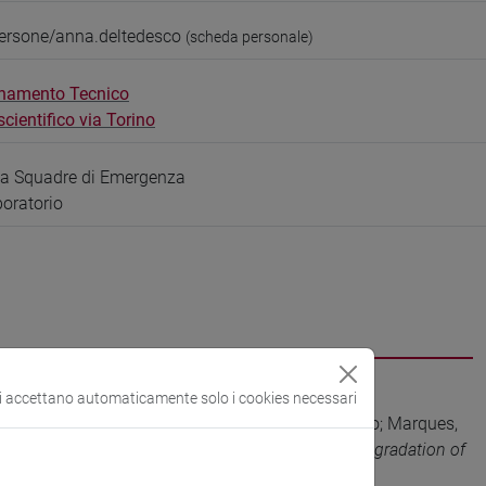
persone/anna.deltedesco
(scheda personale)
namento Tecnico
ientifico via Torino
ta Squadre di Emergenza
boratorio
si accettano automaticamente solo i cookies necessari
Tedesco, Anna; Riello, Pietro; Ferreira, Maria João; Marques,
ved MICROSCAFS® for a green solar-driven photodegradation of
vol. 70 (ISSN 2214-7144)