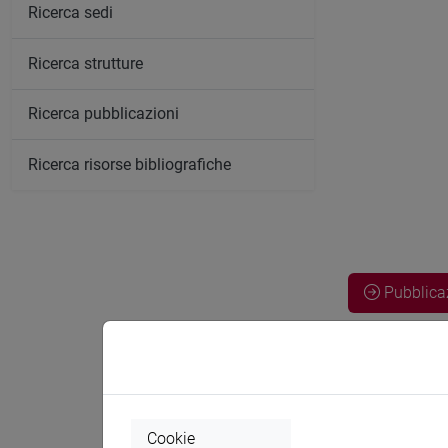
Ricerca sedi
Ricerca strutture
Ricerca pubblicazioni
Ricerca risorse bibliografiche
Pubblica
Langiano, Fran
Ana C.; Sgarzi
minocycline 
Cookie