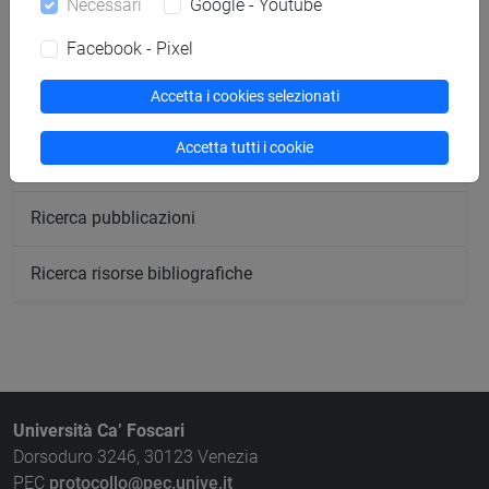
Necessari
Google - Youtube
Facebook - Pixel
Ricerca aule
Accetta i cookies selezionati
Ricerca sedi
Accetta tutti i cookie
Ricerca strutture
Ricerca pubblicazioni
Ricerca risorse bibliografiche
Università Ca’ Foscari
Dorsoduro 3246, 30123 Venezia
PEC
protocollo@pec.unive.it