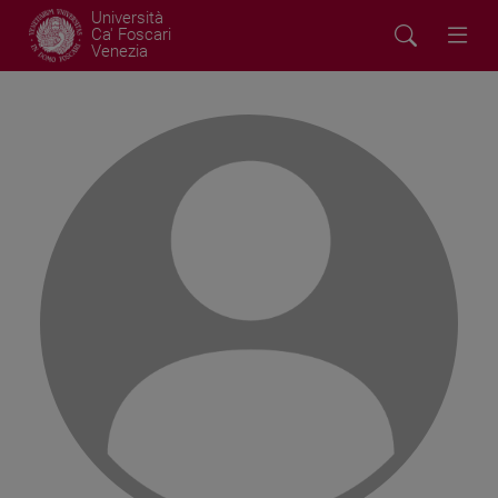
Università
Ca' Foscari
Venezia