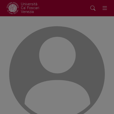
Università
Ca' Foscari
Venezia