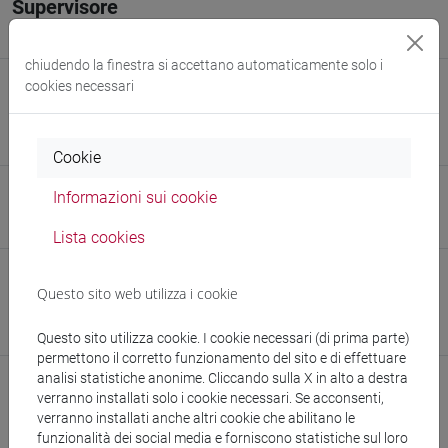
Supervisore
Barbara Stenni / Andrea Spolaor (ISP-CNR)
chiudendo la finestra si accettano automaticamente solo i
cookies necessari
E-mail
enrico.biscaro@unive.it
873881@stud.unive.it
Cookie
Sito web
Informazioni sui cookie
www.unive.it/persone/enrico.biscaro
(scheda personale)
Lista cookies
Struttura
Questo sito web utilizza i cookie
Dipartimento di Scienze Ambientali, Informatica e Statistica
Sito web struttura:
https://www.unive.it/dais
Questo sito utilizza cookie. I cookie necessari (di prima parte)
permettono il corretto funzionamento del sito e di effettuare
analisi statistiche anonime. Cliccando sulla X in alto a destra
verranno installati solo i cookie necessari. Se acconsenti,
verranno installati anche altri cookie che abilitano le
Pubblicazioni
funzionalità dei social media e forniscono statistiche sul loro