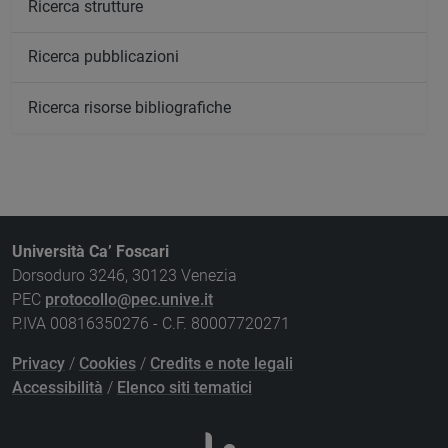
Ricerca strutture
Ricerca pubblicazioni
Ricerca risorse bibliografiche
Università Ca’ Foscari
Dorsoduro 3246, 30123 Venezia
PEC
protocollo@pec.unive.it
P.IVA 00816350276 - C.F. 80007720271
Privacy
/
Cookies
/
Credits e note legali
Accessibilità
/
Elenco siti tematici