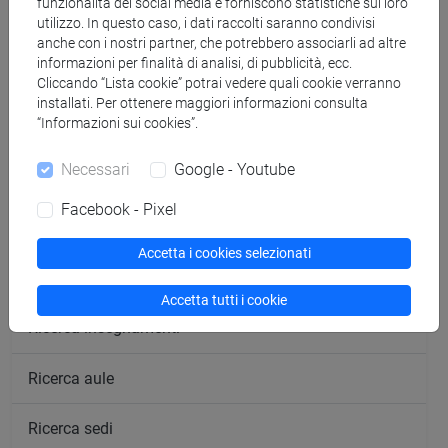
funzionalità dei social media e forniscono statistiche sul loro
utilizzo. In questo caso, i dati raccolti saranno condivisi
anche con i nostri partner, che potrebbero associarli ad altre
informazioni per finalità di analisi, di pubblicità, ecc.
Cliccando “Lista cookie” potrai vedere quali cookie verranno
installati. Per ottenere maggiori informazioni consulta
“Informazioni sui cookies”.
segui il feed
Necessari
Google - Youtube
Facebook - Pixel
Cerca nel sito
Accetta i cookies selezionati
Ricerca persone
Accetta tutti i cookie
Ricerca insegnamenti
Ricerca aule
Ricerca sedi