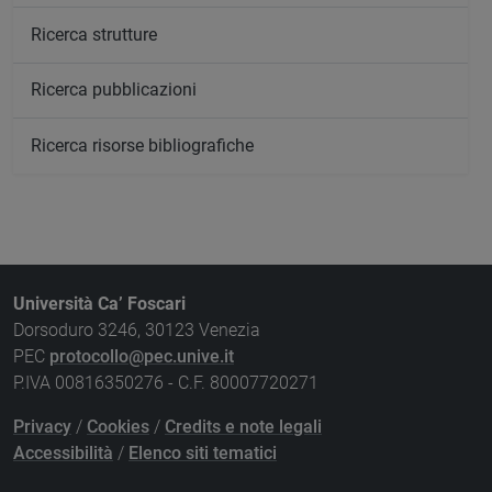
Ricerca strutture
Ricerca pubblicazioni
Ricerca risorse bibliografiche
Università Ca’ Foscari
Dorsoduro 3246, 30123 Venezia
PEC
protocollo@pec.unive.it
P.IVA 00816350276 - C.F. 80007720271
Privacy
/
Cookies
/
Credits e note legali
Accessibilità
/
Elenco siti tematici