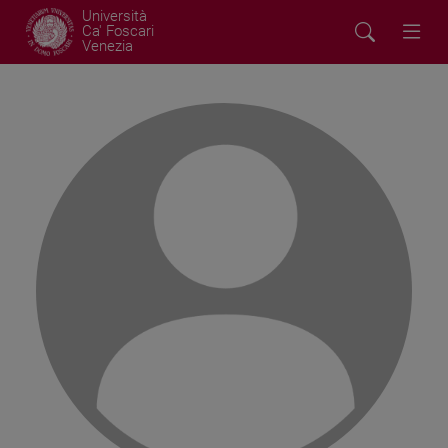
Università
Ca' Foscari
Venezia