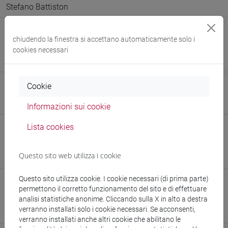
Stefano Battiston
E-mail
chiudendo la finestra si accettano automaticamente solo i
giulio.bettio@unive.it
cookies necessari
862495@stud.unive.it
Cookie
Sito web
www.unive.it/persone/giulio.bettio
(scheda personale)
Informazioni sui cookie
Lista cookies
Struttura
Dipartimento di Scienze Ambientali, Informatica e Statistica
Questo sito web utilizza i cookie
Sito web struttura:
https://www.unive.it/dais
Questo sito utilizza cookie. I cookie necessari (di prima parte)
Struttura
permettono il corretto funzionamento del sito e di effettuare
analisi statistiche anonime. Cliccando sulla X in alto a destra
Dipartimento di Economia
verranno installati solo i cookie necessari. Se acconsenti,
Sito web struttura:
https://www.unive.it/dip.economia
verranno installati anche altri cookie che abilitano le