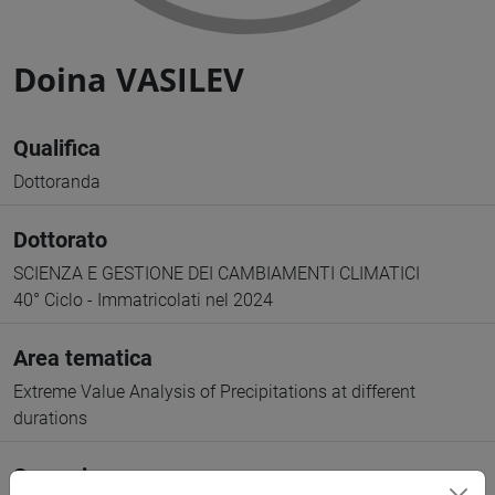
Doina VASILEV
Qualifica
Dottoranda
Dottorato
SCIENZA E GESTIONE DEI CAMBIAMENTI CLIMATICI
40° Ciclo - Immatricolati nel 2024
Area tematica
Extreme Value Analysis of Precipitations at different
durations
Supervisore