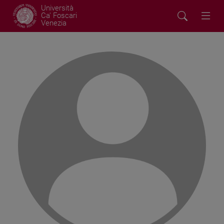
Università
Ca' Foscari
Venezia