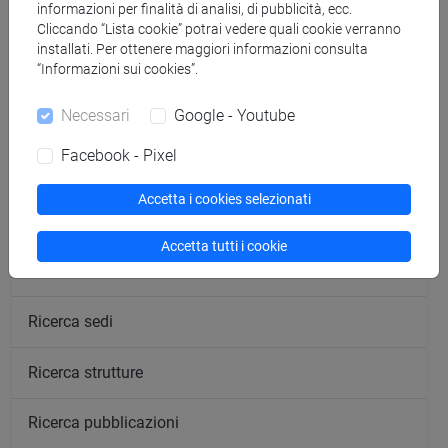
informazioni per finalità di analisi, di pubblicità, ecc.
Cliccando “Lista cookie” potrai vedere quali cookie verranno
installati. Per ottenere maggiori informazioni consulta
segui il feed
“Informazioni sui cookies”.
Necessari
Google - Youtube
Cerca nel sito
Facebook - Pixel
Ricerca persone
Accetta i cookies selezionati
Ricerca insegnamenti
Accetta tutti i cookie
Ricerca aule
Ricerca sedi
Ricerca strutture
Ricerca pubblicazioni