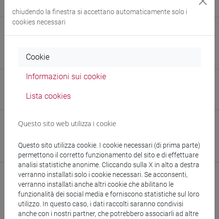
Ilaria Prosdocimi
chiudendo la finestra si accettano automaticamente solo i
cookies necessari
E-mail
doina.vasilev@unive.it
Cookie
956884@stud.unive.it
Informazioni sui cookie
Sito web
Lista cookies
www.unive.it/persone/doina.vasilev
(scheda personale)
Questo sito web utilizza i cookie
Struttura
Dipartimento di Scienze Ambientali, Informatica e Statistica
Questo sito utilizza cookie. I cookie necessari (di prima parte)
Sito web struttura:
https://www.unive.it/dais
permettono il corretto funzionamento del sito e di effettuare
analisi statistiche anonime. Cliccando sulla X in alto a destra
verranno installati solo i cookie necessari. Se acconsenti,
verranno installati anche altri cookie che abilitano le
funzionalità dei social media e forniscono statistiche sul loro
utilizzo. In questo caso, i dati raccolti saranno condivisi
anche con i nostri partner, che potrebbero associarli ad altre