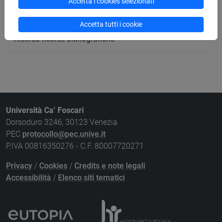
Accetta i cookies selezionati
Ricerca pubblicazioni
Accetta tutti i cookie
Ricerca risorse bibliografiche
Università Ca’ Foscari
Dorsoduro 3246, 30123 Venezia
PEC
protocollo@pec.unive.it
P.IVA 00816350276 - C.F. 80007720271
Privacy
/
Cookies
/
Credits e note legali
Accessibilità
/
Elenco siti tematici