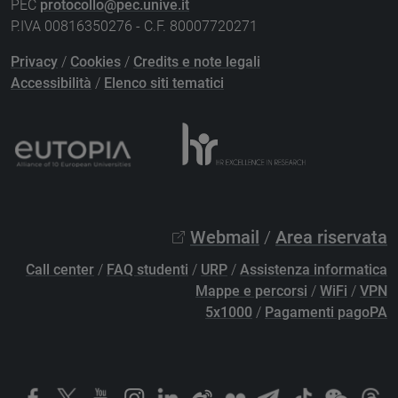
PEC
protocollo@pec.unive.it
P.IVA 00816350276 - C.F. 80007720271
Privacy
/
Cookies
/
Credits e note legali
Accessibilità
/
Elenco siti tematici
Webmail
/
Area riservata
Call center
/
FAQ studenti
/
URP
/
Assistenza informatica
Mappe e percorsi
/
WiFi
/
VPN
5x1000
/
Pagamenti pagoPA