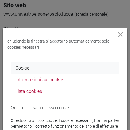
Sito web
www.unive.it/persone/paolo.lucca
(scheda personale)
Struttura
Dipartimento di Studi sull'Asia e sull'Africa Mediterranea
chiudendo la finestra si accettano automaticamente solo i
Sito web struttura:
https://www.unive.it/dsaam
cookies necessari
Sede:
Ca' Cappello
Cookie
Informazioni sui cookie
Comunicazioni
Lista cookies
Didattica
Ricerca
Questo sito web utilizza i cookie
Pubblicazioni
Questo sito utilizza cookie. I cookie necessari (di prima parte)
permettono il corretto funzionamento del sito e di effettuare
CV