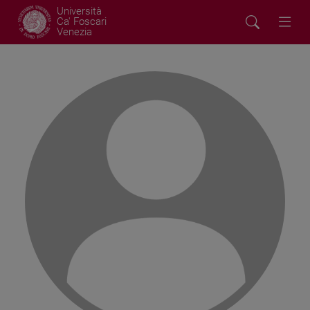
Università
Ca' Foscari
Venezia