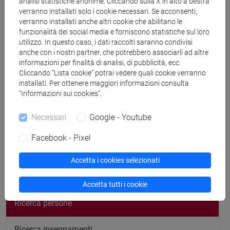
analisi statistiche anonime. Cliccando sulla X in alto a destra
Monday, · 9:00 – 10:00am
verranno installati solo i cookie necessari. Se acconsenti,
Ricevimento
verranno installati anche altri cookie che abilitano le
funzionalità dei social media e forniscono statistiche sul loro
utilizzo. In questo caso, i dati raccolti saranno condivisi
Video call link: https://meet.google.com/mxq-pwdy-mzp
anche con i nostri partner, che potrebbero associarli ad altre
Or dial: ‪(IT) +39 02 3041 9702‬ PIN: ‪697 299 481‬#
informazioni per finalità di analisi, di pubblicità, ecc.
More phone numbers: https://tel.meet/mxq-pwdy-mzp?
Cliccando “Lista cookie” potrai vedere quali cookie verranno
pin=9262478210675
installati. Per ottenere maggiori informazioni consulta
“Informazioni sui cookies”.
Necessari
Google - Youtube
Facebook - Pixel
segui il feed
Accetta i cookies selezionati
Cerca nel sito
Accetta tutti i cookie
Ricerca persone
Ricerca insegnamenti