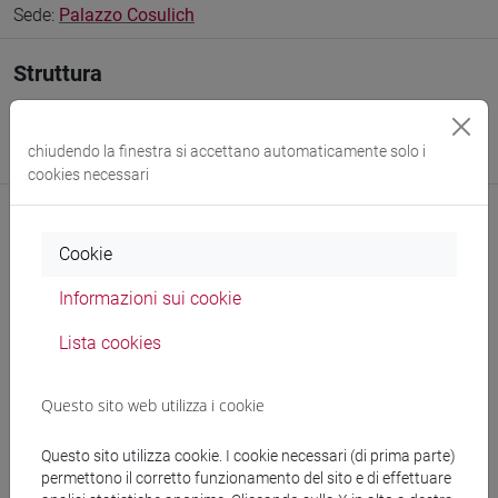
Sede:
Palazzo Cosulich
Struttura
Dipartimento di Studi Linguistici e Culturali Comparati
Sito web struttura:
https://www.unive.it/dslcc
chiudendo la finestra si accettano automaticamente solo i
Sede:
Palazzo Cosulich
cookies necessari
Cookie
Comunicazioni
Informazioni sui cookie
Didattica
Lista cookies
Questo sito web utilizza i cookie
Ricevimento
Questo sito utilizza cookie. I cookie necessari (di prima parte)
permettono il corretto funzionamento del sito e di effettuare
John Bleasdale: Ricevimento