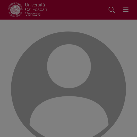
Università
Ca' Foscari
Venezia