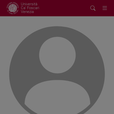
Università
Ca' Foscari
Venezia