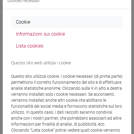
cookies necessari
Sito web
www.unive.it/persone/battagli
(scheda personale)
Cookie
Informazioni sui cookie
Comunicazioni
Lista cookies
Pubblicazioni
Questo sito web utilizza i cookie
cfNEWS
Questo sito utilizza cookie. I cookie necessari (di prima parte)
permettono il corretto funzionamento del sito e di effettuare
analisi statistiche anonime. Cliccando sulla X in alto a destra
verranno installati solo i cookie necessari. Se acconsenti,
verranno installati anche altri cookie che abilitano le
23/03/2021
funzionalità dei social media e forniscono statistiche sul loro
13 cafoscarini nella Top-2% degli
utilizzo. In questo caso, i dati raccolti saranno condivisi
scienziati più citati
anche con i nostri partner, che potrebbero associarli ad altre
informazioni per finalità di analisi, di pubblicità, ecc.
Cliccando “Lista cookie” potrai vedere quali cookie verranno