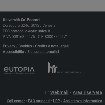
Università Ca’ Foscari
Dorsoduro 3246, 30123 Venezia
PEC
protocollo@pec.unive.it
P.IVA 00816350276 - C.F. 80007720271
Privacy
/
Cookies
/
Credits e note legali
Accessibilità
/
Elenco siti tematici
Webmail
/
Area riservata
Call center
/
FAQ studenti
/
URP
/
Assistenza informatica