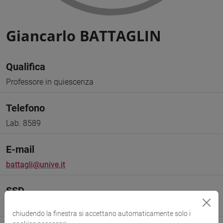
Giancarlo BATTAGLIN
Qualifica
Professore in quiescenza
Telefono
Lab. 8589
E-mail
battagli@unive.it
SSD
FISICA SPERIMENTALE [FIS/01]
chiudendo la finestra si accettano automaticamente solo i