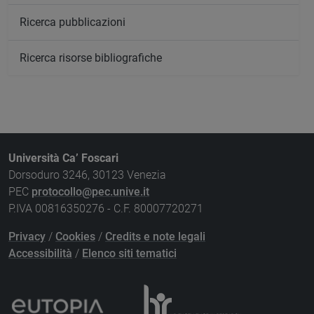
Ricerca pubblicazioni
Ricerca risorse bibliografiche
Università Ca’ Foscari
Dorsoduro 3246, 30123 Venezia
PEC
protocollo@pec.unive.it
P.IVA 00816350276 - C.F. 80007720271
Privacy
/
Cookies
/
Credits e note legali
Accessibilità
/
Elenco siti tematici