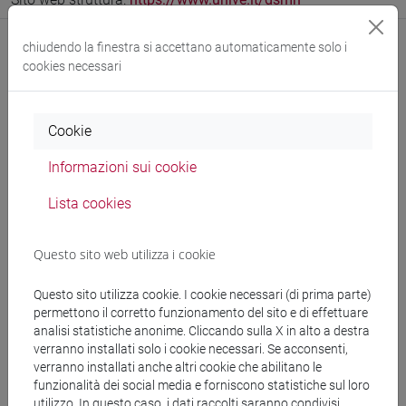
chiudendo la finestra si accettano automaticamente solo i
cookies necessari
Comunicazioni
Cookie
Didattica
Informazioni sui cookie
Pubblicazioni
Lista cookies
CV
cfNEWS
Questo sito web utilizza i cookie
Questo sito utilizza cookie. I cookie necessari (di prima parte)
permettono il corretto funzionamento del sito e di effettuare
Ricevimento
analisi statistiche anonime. Cliccando sulla X in alto a destra
verranno installati solo i cookie necessari. Se acconsenti,
verranno installati anche altri cookie che abilitano le
giovedì dalle 15.00 alle 18.00 presso lo studio del Docente
funzionalità dei social media e forniscono statistiche sul loro
(edificio ALFA - 7 piano)
utilizzo. In questo caso, i dati raccolti saranno condivisi