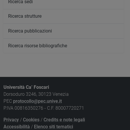
Ricerca sedi
Ricerca strutture
Ricerca pubblicazioni
Ricerca risorse bibliografiche
Università Ca’ Foscari
Dorsoduro 3246, 30123 Venezia
PEC
protocollo@pec.unive.it
P.IVA 00816350276 - C.F. 80007720271
Privacy
/
Cookies
/
Credits e note legali
Accessibilità
/
Elenco siti tematici