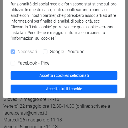
scadenze.
funzionalità dei social media e forniscono statistiche sul loro
Si raccomanda di controllare sempre gli Avvisi per eventuali
utilizzo. In questo caso, i dati raccolti saranno condivisi
anche con i nostri partner, che potrebbero associarli ad altre
ulteriori variazioni.
informazioni per finalità di analisi, di pubblicità, ecc.
Calendario
:
Cliccando “Lista cookie” potrai vedere quali cookie verranno
Martedì 13 gennaio, ore 16-18;
installati. Per ottenere maggiori informazioni consulta
Martedì 20 gennaio, ore 16-18;
“Informazioni sui cookies”.
Mercoledì 28 gennaio, ore 11-13;
Mercoledì 11 febbraio, ore 12-14;
Necessari
Google - Youtube
Giovedì 19 febbraio, ore 15-17
Facebook - Pixel
Giovedì 5 marzo, ore 14-16;
Giovedì 19 marzo, ore 11-13
Accetta i cookies selezionati
Giovedì 2 aprile, ore 11-13
Lunedì 13 aprile, ore 16-18
Accetta tutti i cookie
Martedì 28 aprile, ore 17-19
Giovedì 7 maggio ore 14-16
Venerdì 22 maggio ore 12.30-14.30 (online: scrivere a
laura.cerasi@unive.it)
Martedì 26 maggio ore 11-13
Venerdì 5 giugno ore 11-13