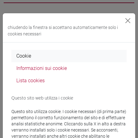
Ricevimento
chiudendo la finestra si accettano automaticamente solo i
cookies necessari
Durante il
secondo semestre
il ricevimento si terrà
in
presenza
secondo il calendario qui sotto, progressivamente
aggiornato. Salvo diversa indicazione, il ricevimento si tiene
Cookie
presso lo studio docente (Malcanton Marcorà. 4° piano,
stanza
D.401
). Si ricorda che è sempre possibile, per i
Informazioni sui cookie
laureandi triennali e magistrali, chiedere via email un
Lista cookies
appuntamento da remoto.
Importante: La richiesta di tesi, triennale e magistrale, va
fatta a ricevimento e non via email (dove eventualmente ci
Questo sito web utilizza i cookie
si limita a chiedere un appuntamento).
Analogamente, la richiesta di lettere di presentazione a
Questo sito utilizza cookie. I cookie necessari (di prima parte)
permettono il corretto funzionamento del sito e di effettuare
corredo di domande di partecipazione a programmi selettivi
analisi statistiche anonime. Cliccando sulla X in alto a destra
di magistrale, master o dottorato va fatta a ricevimento, con
verranno installati solo i cookie necessari. Se acconsenti,
ragionevole anticipo, e non via email a ridosso delle
verranno installati anche altri cookie che abilitano le