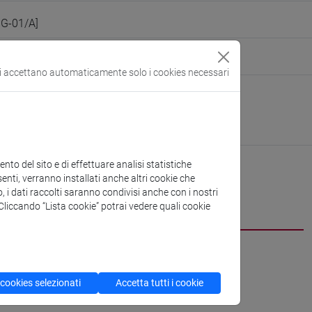
OG-01/A]
persone/alekos
(scheda personale)
si accettano automaticamente solo i cookies necessari
i Studi Umanistici
ura:
https://www.unive.it/dsu
n Marcorà
to del sito e di effettuare analisi statistiche
enti, verranno installati anche altri cookie che
o, i dati raccolti saranno condivisi anche con i nostri
CV
. Cliccando “Lista cookie” potrai vedere quali cookie
 cookies selezionati
Accetta tutti i cookie