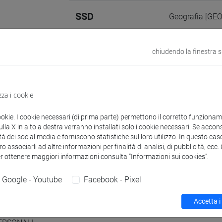
SSD
Geografia [GE
Sito web
www.unive.it/
chiudendo la finestra 
Struttura
Dipartimento d
Sito web strutt
Sede:
Malcanto
zza i cookie
ookie. I cookie necessari (di prima parte) permettono il corretto funzionamen
la X in alto a destra verranno installati solo i cookie necessari. Se accons
tà dei social media e forniscono statistiche sul loro utilizzo. In questo cas
zioni
Didattica
Ricerca
Pubblicazioni
o associarli ad altre informazioni per finalità di analisi, di pubblicità, ecc
er ottenere maggiori informazioni consulta “Informazioni sui cookies”.
Google - Youtube
Facebook - Pixel
mento
Accetta i