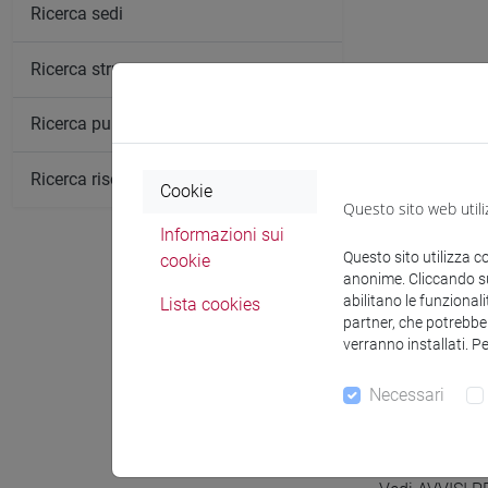
Ricerca sedi
Ricerca strutture
Ricerca pubblicazioni
Ricerca risorse bibliografiche
Cookie
Questo sito web utili
Informazioni sui
Questo sito utilizza c
cookie
anonime. Cliccando sul
abilitano le funzionali
Lista cookies
Comunica
partner, che potrebber
verranno installati. P
Necessari
Ricevi