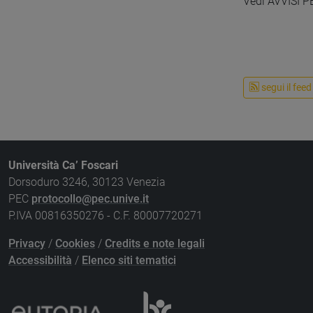
Vedi AVVISI 
segui il feed
Università Ca’ Foscari
Dorsoduro 3246, 30123 Venezia
PEC
protocollo@pec.unive.it
P.IVA 00816350276 - C.F. 80007720271
Privacy
/
Cookies
/
Credits e note legali
Accessibilità
/
Elenco siti tematici