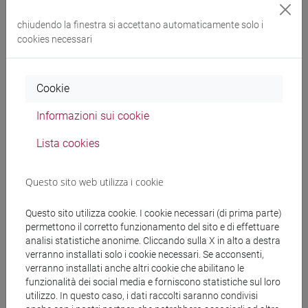
Making of the Mith
, Venezia, Marsilio, 2016; (assieme a
Gilles Bertrand e Catherine Brice), E
xil, asile : du droit aux
chiudendo la finestra si accettano automaticamente solo i
pratiques (XVIe-XIXe siècle
, Roma, Ecole Française de Rome,
cookies necessari
2022
Principali progetti di ricerca
Cookie
Informazioni sui cookie
1997-1999: Coordinatore locale del progetto PRIN
Editoria e
società in Italia nei secoli XVIII e XIX
Lista cookies
1998-2000: Coordinatore locale del progetto PRIN
L’editoria
Questo sito web utilizza i cookie
in Italia: produzione e diffusione del libro dal Settecento ad
oggi
Questo sito utilizza cookie. I cookie necessari (di prima parte)
permettono il corretto funzionamento del sito e di effettuare
1999-2006: Direzione del progetto di
censimento delle
analisi statistiche anonime. Cliccando sulla X in alto a destra
edizioni veneziane del XVII secolo
(Regione Veneto – Dip.
verranno installati solo i cookie necessari. Se acconsenti,
verranno installati anche altri cookie che abilitano le
Studi Storici Ca’ Foscari)
funzionalità dei social media e forniscono statistiche sul loro
utilizzo. In questo caso, i dati raccolti saranno condivisi
2004-2007: Partecipazione al progetto sostenuto dalla