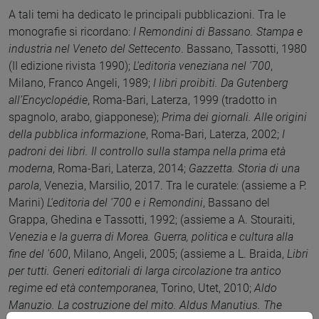
A tali temi ha dedicato le principali pubblicazioni. Tra le
monografie si ricordano:
I Remondini di Bassano. Stampa e
industria nel Veneto del Settecento
. Bassano, Tassotti, 1980
(II edizione rivista 1990);
L'editoria veneziana nel '700
,
Milano, Franco Angeli, 1989;
I libri proibiti. Da Gutenberg
all’Encyclopédie
, Roma-Bari, Laterza, 1999 (tradotto in
spagnolo, arabo, giapponese);
Prima dei giornali. Alle origini
della pubblica informazione
, Roma-Bari, Laterza, 2002;
I
padroni dei libri. Il controllo sulla stampa nella prima età
moderna
, Roma-Bari, Laterza, 2014;
Gazzetta. Storia di una
parola
, Venezia, Marsilio, 2017. Tra le curatele: (assieme a P.
Marini)
L'editoria del '700 e i Remondini
, Bassano del
Grappa, Ghedina e Tassotti, 1992; (assieme a A. Stouraiti,
Venezia e la guerra di Morea. Guerra, politica e cultura alla
fine del '600
, Milano, Angeli, 2005; (assieme a L. Braida,
Libri
per tutti. Generi editoriali di larga circolazione tra antico
regime ed età contemporanea
, Torino, Utet, 2010;
Aldo
Manuzio. La costruzione del mito. Aldus Manutius. The