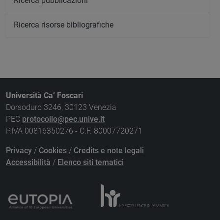
Ricerca pubblicazioni
Ricerca risorse bibliografiche
Università Ca’ Foscari
Dorsoduro 3246, 30123 Venezia
PEC
protocollo@pec.unive.it
P.IVA 00816350276 - C.F. 80007720271
Privacy
/
Cookies
/
Credits e note legali
Accessibilità
/
Elenco siti tematici