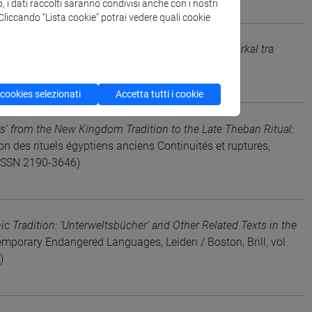
o, i dati raccolti saranno condivisi anche con i nostri
. Cliccando “Lista cookie” potrai vedere quali cookie
ssione Archeologica Italiana in Sudan – Jebel Barkal tra
 2, 2024, Anno XV, pp. 57-63 (ISSN 2039-0076)
/5060901
 cookies selezionati
Accetta tutti i cookie
ers’ from the New Kingdom Tradition to the Late Theban Ritual:
ion des rituels égyptiens anciens Continuités et ruptures,
(ISSN 2190-3646)
c Tradition: 'Unterweltsbücher' and Other Related Texts in the
mporary Endangered Languages, Leiden / Boston, Brill, vol.
)